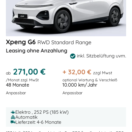
Xpeng G6
RWD Standard Range
Leasing ohne Anzahlung
inkl. Sitzbelüftung uvm.
271,00 €
+
32,00
€
zzgl Mwst
ab
/Monat zzgl. MwSt
optional Wartung & Verschleiß
48 Monate
10.000 km/Jahr
Anpassbar
Anpassbar
Elektro , 252 PS (185 kW)
Automatik
Lieferzeit: 4-6 Monate