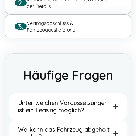
2.
der Details
Vertragsabschluss &
3.
Fahrzeugauslieferung
Häufige Fragen
Unter welchen Voraussetzungen
ist ein Leasing möglich?
Ein Leasing ist nur mit sauberer Bonität und
Wo kann das Fahrzeug abgeholt
sauberer Schufa möglich. Zudem gilt das
Angebot nur für Firmen, die seit mindestens 3