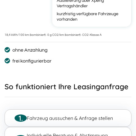
Auslieferung über Xpeng
Vertragshändler
kurzfristig verfügbare Fahrzeuge
vorhanden
18,4 kWh/100 km (kombiniert) · 0 g CO2/km (kombiniert) · CO2-Klasse A
ohne Anzahlung
frei konfigurierbar
So funktioniert Ihre Leasinganfrage
1.
Fahrzeug aussuchen & Anfrage stellen
Individuelle Beratung & Abstimmung