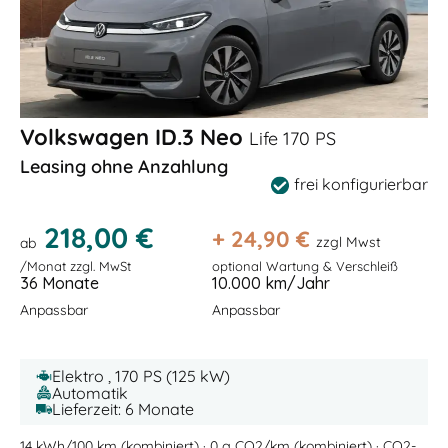
Volkswagen ID.3 Neo
Life 170 PS
Leasing ohne Anzahlung
frei konfigurierbar
218,00 €
+
24,90
€
zzgl Mwst
ab
/Monat zzgl. MwSt
optional Wartung & Verschleiß
36 Monate
10.000 km/Jahr
Anpassbar
Anpassbar
Elektro , 170 PS (125 kW)
Automatik
Lieferzeit: 6 Monate
14 kWh/100 km (kombiniert) · 0 g CO2/km (kombiniert) · CO2-