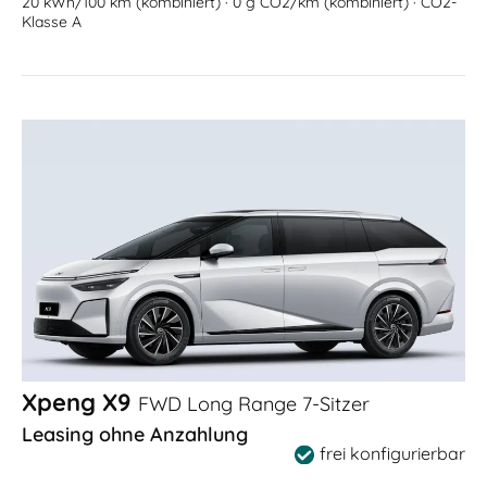
20 kWh/100 km (kombiniert) · 0 g CO2/km (kombiniert) · CO2-
Klasse A
Xpeng X9
FWD Long Range 7-Sitzer
Leasing ohne Anzahlung
frei konfigurierbar