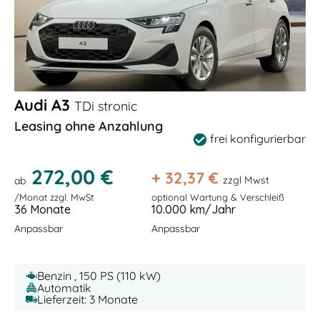
Audi A3
TDi stronic
Leasing ohne Anzahlung
frei konfigurierbar
272,00 €
+
32,37
€
zzgl Mwst
ab
/Monat zzgl. MwSt
optional Wartung & Verschleiß
36 Monate
10.000 km/Jahr
Anpassbar
Anpassbar
Benzin , 150 PS (110 kW)
Automatik
Lieferzeit: 3 Monate