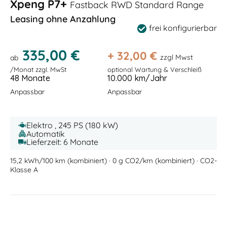
Xpeng P7+
Fastback RWD Standard Range
Leasing ohne Anzahlung
frei konfigurierbar
335,00 €
+
32,00
€
zzgl Mwst
ab
/Monat zzgl. MwSt
optional Wartung & Verschleiß
48 Monate
10.000 km/Jahr
Anpassbar
Anpassbar
Elektro , 245 PS (180 kW)
Automatik
Lieferzeit: 6 Monate
15,2 kWh/100 km (kombiniert) · 0 g CO2/km (kombiniert) · CO2-
Klasse A