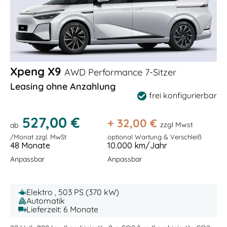
Xpeng X9
AWD Performance 7-Sitzer
Leasing ohne Anzahlung
frei konfigurierbar
527,00 €
+
32,00
€
zzgl Mwst
ab
/Monat zzgl. MwSt
optional Wartung & Verschleiß
48 Monate
10.000 km/Jahr
Anpassbar
Anpassbar
Elektro , 503 PS (370 kW)
Automatik
Lieferzeit: 6 Monate