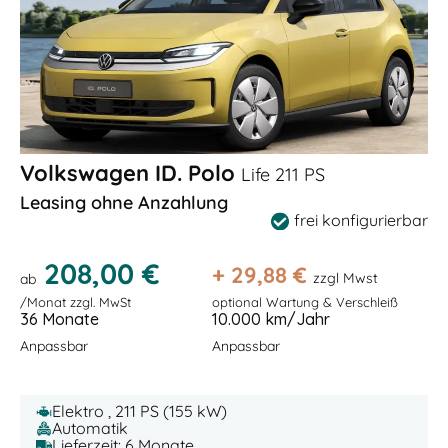
Volkswagen ID. Polo
Life 211 PS
Leasing ohne Anzahlung
frei konfigurierbar
208,00 €
+
29,88
€
zzgl Mwst
ab
/Monat zzgl. MwSt
optional Wartung & Verschleiß
36 Monate
10.000 km/Jahr
Anpassbar
Anpassbar
Elektro , 211 PS (155 kW)
Automatik
Lieferzeit: 6 Monate