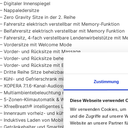
– Digitaler Innenspiegel
– Nappaledersitze
– Zero Gravity Sitze in der 2. Reihe
– Fahrersitz elektrisch verstellbar mit Memory-Funktion
– Beifahrersitz elektrisch verstellbar mit Memory Funktion
– Fahrersitz, 4-fach verstellbare Lendenwirbelstütze mit 
– Vordersitze mit Welcome Mode
– Vorder- und Rücksitze mit Massage
– Vorder- und Rücksitze beheizbar
– Vorder- und Rücksitze mit Belüftung
– Dritte Reihe Sitze beheizbar und elektrisch umklappbar
– Kühl- und Gefrierschrank mit elektrischer Öffnungs- und 
Zustimmung
– XOPERA 7.1.6-Kanal-Audiosystem mit 27 Lautsprechern u
– Multiambientebeleuchtung mit 256 Farben
– 5-Zonen-Klimautomatik & Wärmepumpe
Diese Webseite verwendet 
– XfreeBreath® intelligentes Luftreinigungssystem mit Poll
Wir verwenden Cookies, um I
– Innenraum vorheiz- und kühlbar
und die Zugriffe auf unsere 
– Induktives Laden von Mobiltelefonen, belüftet
Website an unsere Partner fü
– Getränkehalter und Smartphone Fach