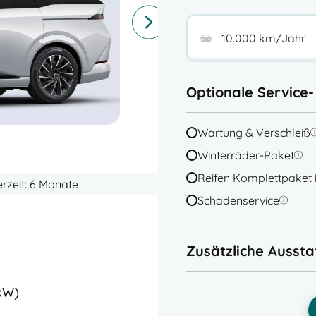
Optionale Service
Wartung & Verschleiß
Winterräder-Paket
Reifen Komplettpaket i
erzeit: 6 Monate
Schadenservice
Zusätzliche Ausst
kW)