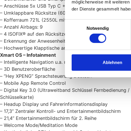
möglicherweise mit weiteren
– Anschlüsse 5x USB Typ C + 1x USB Typ A + 2x 12V
der Dienste gesammelt habe
– Umklappbare Rücksitze (60/40)
– Kofferraum 721L (2550L mit umgeklappter Rückbank)
Einwilligungsauswahl
– Anzahl Airbags: 9
Notwendig
– 4 ISOFIX® auf den Rücksitzen
– Erkennung der Anwesenheit von Kindern – direkte Über
– Hochwertige Klapptische am Rückenteil der Vordersitze
Xmart OS – Infotainment
– Intelligente Navigation u.a. mit Ladeplanung und Favori
Ablehnen
– 3D Benutzeroberfläche
– “Hey XPENG” Sprachsteuerung Deutsch
– Mobile App Remote Control
– Digital Key 3.0 (Ultraweitband Schlüssel Fernbedienung
Schlüsselkarte)
– Headup Display und Fahrerinformationsdisplay
– 17,3” Zentraler Kontroll- und Entertainmentbildschirm
– 21,4” Entertainmentbildschirm für 2. Reihe
– Welcome Mode/Meditation Mode