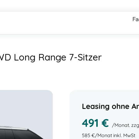
Fa
D Long Range 7-Sitzer
Leasing ohne A
491
€
/Monat. zzg
585
€/Monat inkl. MwSt