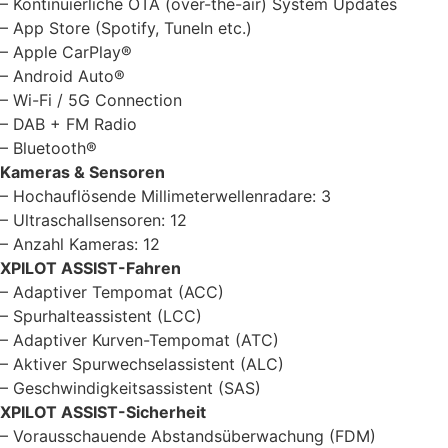
– Kontinuierliche OTA (over-the-air) System Updates
– App Store (Spotify, TuneIn etc.)
– Apple CarPlay®
– Android Auto®
– Wi-Fi / 5G Connection
– DAB + FM Radio
– Bluetooth®
Kameras & Sensoren
– Hochauflösende Millimeterwellenradare: 3
– Ultraschallsensoren: 12
– Anzahl Kameras: 12
XPILOT ASSIST-Fahren
– Adaptiver Tempomat (ACC)
– Spurhalteassistent (LCC)
– Adaptiver Kurven-Tempomat (ATC)
– Aktiver Spurwechselassistent (ALC)
– Geschwindigkeitsassistent (SAS)
XPILOT ASSIST-Sicherheit
– Vorausschauende Abstandsüberwachung (FDM)