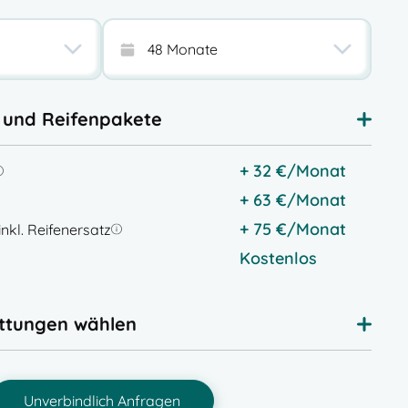
- und Reifenpakete
+
32
€
/Monat
+
63
€
/Monat
+
75
€
/Monat
nkl. Reifenersatz
Kostenlos
attungen wählen
Unverbindlich Anfragen