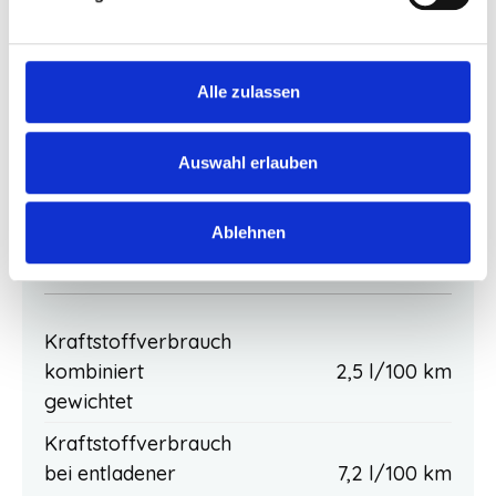
Beschreibung
Das Fahrzeug ist frei konfigurierbar. Die
Serienausstattung können Sie unter dem Button
Alle zulassen
“Fahrzeugausstattung anzeigen” einsehen.
Auswahl erlauben
Umweltangaben und
Ablehnen
Verbrauch
Kraftstoffverbrauch
kombiniert
2,5 l/100 km
gewichtet
Kraftstoffverbrauch
bei entladener
7,2 l/100 km