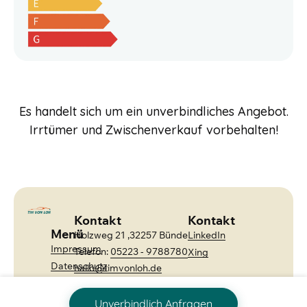
Es handelt sich um ein unverbindliches Angebot.
Irrtümer und Zwischenverkauf vorbehalten!
Kontakt
Kontakt
Menü
Holzweg 21 ,32257 Bünde
LinkedIn
Impressum
Telefon:
05223 - 9788780
Xing
Datenschutz
hallo@timvonloh.de
AGB
Unverbindlich Anfragen