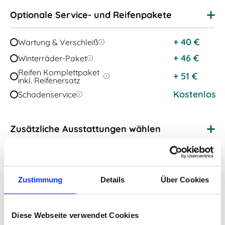
Optionale Service- und Reifenpakete
+
40
€
Wartung & Verschleiß
+
46
€
Winterräder-Paket
Reifen Komplettpaket
+
51
€
inkl. Reifenersatz
Kostenlos
Schadenservice
Zusätzliche Ausstattungen wählen
Details zum Leasing:
Zustimmung
Details
Über Cookies
990 EUR
Einmalige Auslieferungskosten:
zzgl Mwst
Bruttolistenpreis:
63.400 EUR
Diese Webseite verwendet Cookies