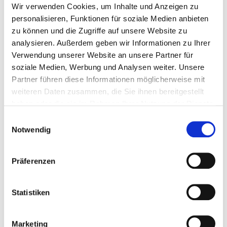
Kosten für Mehr-km:
10,6 cent/km
Wir verwenden Cookies, um Inhalte und Anzeigen zu
personalisieren, Funktionen für soziale Medien anbieten
Fahrzeugdaten
zu können und die Zugriffe auf unsere Website zu
Motor
Hybrid
analysieren. Außerdem geben wir Informationen zu Ihrer
Verwendung unserer Website an unsere Partner für
Leistung
299 PS (220 kW)
soziale Medien, Werbung und Analysen weiter. Unsere
Getriebe
Automatik
Partner führen diese Informationen möglicherweise mit
Aufbau
SUV
weiteren Daten zusammen, die Sie ihnen bereitgestellt
haben oder die sie im Rahmen Ihrer Nutzung der Dienste
Farbe
Farbe wählbar
gesammelt haben.
Einwilligungsauswahl
Sitzplätze
4/5
Notwendig
Elektrische Reichweite
100
Präferenzen
Fahrzeugausstattung anzeigen
Statistiken
Marketing