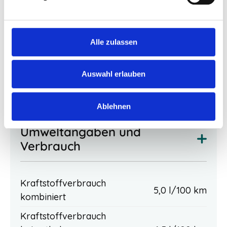
Beschreibung
Das Fahrzeug ist frei konfigurierbar. Die
Alle zulassen
Serienausstattung können Sie unter dem Button
“Fahrzeugausstattung anzeigen” einsehen.
Auswahl erlauben
Inkl. Tech-Paket.
Ablehnen
Umweltangaben und
Verbrauch
Kraftstoffverbrauch
5,0 l/100 km
kombiniert
Kraftstoffverbrauch