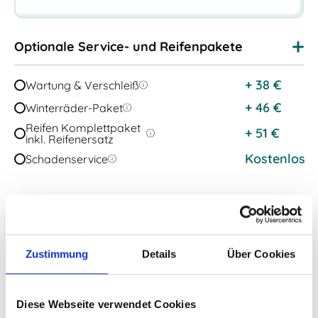
Optionale Service- und Reifenpakete
+
38
€
Wartung & Verschleiß
+
46
€
Winterräder-Paket
Reifen Komplettpaket
+
51
€
inkl. Reifenersatz
Kostenlos
Schadenservice
Zusätzliche Ausstattungen wählen
Zustimmung
Details
Über Cookies
Details zum Leasing:
990 EUR
Diese Webseite verwendet Cookies
Einmalige Auslieferungskosten:
zzgl Mwst