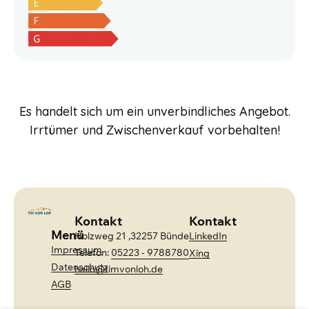
Es handelt sich um ein unverbindliches Angebot.
Irrtümer und Zwischenverkauf vorbehalten!
Kontakt
Kontakt
Menü
Holzweg 21 ,32257 Bünde
LinkedIn
Impressum
Telefon:
05223 - 9788780
Xing
Datenschutz
hallo@timvonloh.de
AGB