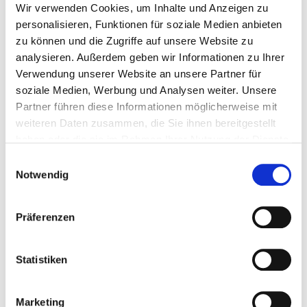
Bruttolistenpreis:
59.627 EUR
Wir verwenden Cookies, um Inhalte und Anzeigen zu
personalisieren, Funktionen für soziale Medien anbieten
Kosten für Mehr-km:
9,6 cent/km
zu können und die Zugriffe auf unsere Website zu
Fahrzeugdaten
analysieren. Außerdem geben wir Informationen zu Ihrer
Verwendung unserer Website an unsere Partner für
Motor
Diesel
soziale Medien, Werbung und Analysen weiter. Unsere
Leistung
204 PS (150 kW)
Partner führen diese Informationen möglicherweise mit
Getriebe
Automatik
weiteren Daten zusammen, die Sie ihnen bereitgestellt
haben oder die sie im Rahmen Ihrer Nutzung der Dienste
Aufbau
Kombi
gesammelt haben.
Einwilligungsauswahl
Farbe
Farbe wählbar
Notwendig
Sitzplätze
4/5
Präferenzen
Fahrzeugausstattung anzeigen
Statistiken
Marketing