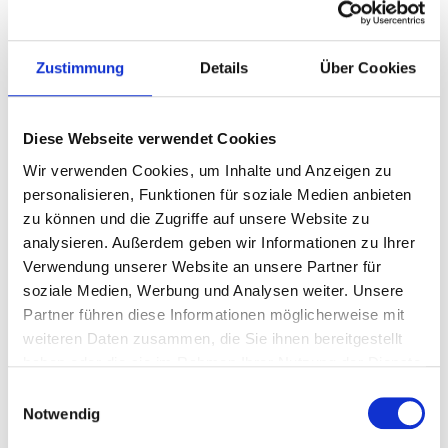
– Kapazitives Lenkrad
– Multifunktions-Lenkrad (4-fach verstellbar)
und beheizbar
Zustimmung
Details
Über Cookies
– Komfortsitze in Nappaleder
– Elektrisch verstellbarer Fahrersitz mit
Memory-Funktion
Diese Webseite verwendet Cookies
– Elektrisch verstellbare Lordosenstütze im
Wir verwenden Cookies, um Inhalte und Anzeigen zu
Fahrersitz
personalisieren, Funktionen für soziale Medien anbieten
– Elektrisch verstellbarer Beifahrersitz mit
zu können und die Zugriffe auf unsere Website zu
Memory-Funktion
analysieren. Außerdem geben wir Informationen zu Ihrer
– Beheizte und belüftete Vordersitze mit
Verwendung unserer Website an unsere Partner für
Massagefunktion
soziale Medien, Werbung und Analysen weiter. Unsere
– Beheizte Rücksitze mit 10°-Verstellung der
Partner führen diese Informationen möglicherweise mit
Rückenlehne
weiteren Daten zusammen, die Sie ihnen bereitgestellt
– Multi-Ambientebeleuchtung
haben oder die sie im Rahmen Ihrer Nutzung der Dienste
– Innenraumleuchten mit Touch-Funktion
gesammelt haben.
Einwilligungsauswahl
– Vollautomatische Klimaanlage mit
Notwendig
Selbstreinigungsfunktion
– XfreeBreath® intelligentes