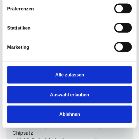
Luftreinigungssystem mit PM2,5-Filter
Präferenzen
– Vorheizen/-kühlen des Innenraums
– Induktives Laden von Mobiltelefonen, belüftet
Statistiken
(2x 50 W)
– Armlehne mit Stauraum und 2-Wege-Öffnung
– 2 Getränkehalter
Marketing
– Armlehne mit Doppelbecherhalter auf der
Rücksitzbank
– Intelligente Navigation mit Ladepunkten,
Verkehrsdaten, etc.
Alle zulassen
– 3D-Benutzeroberfläche
– “Hey XPENG” Sprachsteuerungsassistent auf
Auswahl erlauben
Deutsch
– Fernsteuerung über die XPENG Mobile App.
Auto entsperren, verriegeln oder finden,
Ablehnen
Ladestände überprüfen usw.
– Hochleistungs-Qualcomm Snapdragon® 8295
Chipsatz