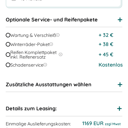
Optionale Service- und Reifenpakete
+
32
€
Wartung & Verschleiß
+
38
€
Winterräder-Paket
Reifen Komplettpaket
+
45
€
inkl. Reifenersatz
Kostenlos
Schadenservice
Zusätzliche Ausstattungen wählen
Details zum Leasing:
1169 EUR
Einmalige Auslieferungskosten:
zzgl Mwst