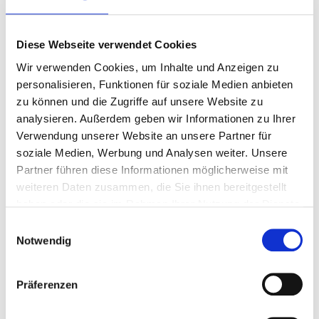
– Beifahrersitz elektrisch verstellbar mit Memory
Funktion
Diese Webseite verwendet Cookies
– Fahrersitz, 4-fach verstellbare
Lendenwirbelstütze mit Memory Funktion
Wir verwenden Cookies, um Inhalte und Anzeigen zu
– Vordersitze mit Welcome Mode
personalisieren, Funktionen für soziale Medien anbieten
– Vorder- und Rücksitze mit Massage
zu können und die Zugriffe auf unsere Website zu
– Vorder- und Rücksitze beheizbar
analysieren. Außerdem geben wir Informationen zu Ihrer
– Vorder- und Rücksitze mit Belüftung
Verwendung unserer Website an unsere Partner für
– Dritte Reihe Sitze beheizbar und elektrisch
soziale Medien, Werbung und Analysen weiter. Unsere
umklappbar
Partner führen diese Informationen möglicherweise mit
– Kühl- und Gefrierschrank mit elektrischer
weiteren Daten zusammen, die Sie ihnen bereitgestellt
Öffnungs- und Schließfunktion
haben oder die sie im Rahmen Ihrer Nutzung der Dienste
– XOPERA 7.1.6-Kanal-Audiosystem mit 27
gesammelt haben.
Einwilligungsauswahl
Lautsprechern und 1552 Watt Leistung
Notwendig
– Multiambientebeleuchtung mit 256 Farben
– 5-Zonen-Klimautomatik & Wärmepumpe
Präferenzen
– XfreeBreath® intelligentes
Luftreinigungssystem mit Pollen- und PM2.5-