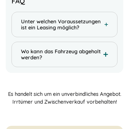
FAQ
Unter welchen Voraussetzungen
ist ein Leasing möglich?
Ein Leasing ist nur mit sauberer Bonität
und sauberer Schufa möglich. Zudem gilt
Wo kann das Fahrzeug abgeholt
das Angebot nur für Firmen, die seit
werden?
mindestens 3 Jahren bestehen.
Das Fahrzeug kann deutschlandweit bei
teilnehmenden Xpeng Partnern abgeholt
werden. Alternativ bieten wir auch eine
Lieferung vor die Haustür an für etwa
Es handelt sich um ein unverbindliches Angebot.
250 EUR netto zzgl. Stromkosten.
Irrtümer und Zwischenverkauf vorbehalten!