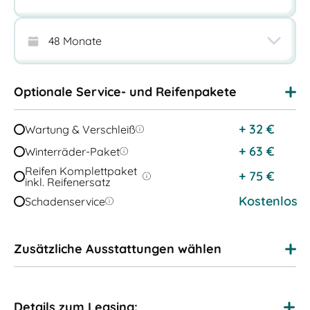
Optionale Service- und Reifenpakete
+
32
€
Wartung & Verschleiß
+
63
€
Winterräder-Paket
Reifen Komplettpaket
+
75
€
inkl. Reifenersatz
Kostenlos
Schadenservice
Zusätzliche Ausstattungen wählen
Details zum Leasing: