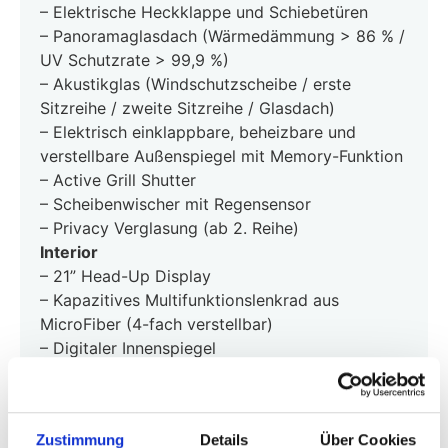
– Elektrische Heckklappe und Schiebetüren
– Panoramaglasdach (Wärmedämmung > 86 % /
UV Schutzrate > 99,9 %)
– Akustikglas (Windschutzscheibe / erste
Sitzreihe / zweite Sitzreihe / Glasdach)
– Elektrisch einklappbare, beheizbare und
verstellbare Außenspiegel mit Memory-Funktion
– Active Grill Shutter
– Scheibenwischer mit Regensensor
– Privacy Verglasung (ab 2. Reihe)
Interior
– 21” Head-Up Display
– Kapazitives Multifunktionslenkrad aus
MicroFiber (4-fach verstellbar)
– Digitaler Innenspiegel
– Nappaledersitze
– Zero Gravity Sitze in der 2. Reihe
– Fahrersitz elektrisch verstellbar mit Memory-
Zustimmung
Details
Über Cookies
Funktion