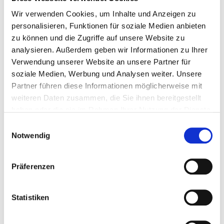
– Vorder- und Rücksitze mit Massage
Wir verwenden Cookies, um Inhalte und Anzeigen zu
– Vorder- und Rücksitze beheizbar
personalisieren, Funktionen für soziale Medien anbieten
– Vorder- und Rücksitze mit Belüftung
zu können und die Zugriffe auf unsere Website zu
– Anzahl Lautsprecher (inkl. 2 Lautsprecher in
analysieren. Außerdem geben wir Informationen zu Ihrer
Fahrerkopfstütze): 20
Verwendung unserer Website an unsere Partner für
– Ambientebeleuchtung mit 256 Farben
soziale Medien, Werbung und Analysen weiter. Unsere
– 2-Zonen-Klimautomatik & Wärmepumpe
Partner führen diese Informationen möglicherweise mit
– XfreeBreath® intelligentes
weiteren Daten zusammen, die Sie ihnen bereitgestellt
Luftreinigungssystem mit Pollen- und PM2.5-
haben oder die sie im Rahmen Ihrer Nutzung der Dienste
Filter
gesammelt haben.
– Innenraum vorheiz- und kühlbar
Einwilligungsauswahl
– Induktives Laden von Mobiltelefonen, belüftet
Notwendig
– Armlehne hinten mit Getränkehalter und
Smartphone Fach
Präferenzen
– USB Type A (1x 2,5W) + USB Type C (2x
60W)
– Umklappbare Rücksitze (60/40)
Statistiken
– Kofferraum 573L (1931L mit umgeklappter
Rückbank)