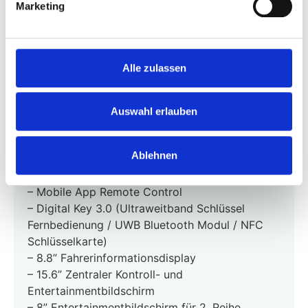
Marketing
– Anzahl Airbags: 7
– 2 ISOFIX® auf den Rücksitzen
– Erkennung der Anwesenheit von Kindern –
direkte Überwachung
Alle zulassen
– Hochwertiger Klapptisch am Rückenteil des
Beifahrersitzes
Xmart OS – Infotainment
Auswahl erlauben
– Intelligente Navigation u.a. mit Ladeplanung
und Favoritenauswahl Ladeanbieter
Ablehnen
– 3D Benutzeroberfläche
– “Hey XPENG” Sprachsteuerung Deutsch
– Mobile App Remote Control
– Digital Key 3.0 (Ultraweitband Schlüssel
Fernbedienung / UWB Bluetooth Modul / NFC
Schlüsselkarte)
– 8.8” Fahrerinformationsdisplay
– 15.6” Zentraler Kontroll- und
Entertainmentbildschirm
– 8” Entertainmentbildschirm für 2. Reihe