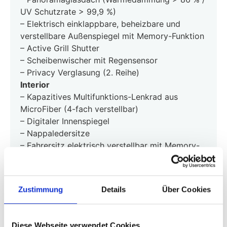
UV Schutzrate > 99,9 %)
– Elektrisch einklappbare, beheizbare und
verstellbare Außenspiegel mit Memory-Funktion
– Active Grill Shutter
– Scheibenwischer mit Regensensor
– Privacy Verglasung (2. Reihe)
Interior
– Kapazitives Multifunktions-Lenkrad aus
MicroFiber (4-fach verstellbar)
– Digitaler Innenspiegel
– Nappaledersitze
– Fahrersitz elektrisch verstellbar mit Memory-
Funktion (8-fach)
– Beifahrersitz elektrisch verstellbar mit Memory
Funktion (6-fach)
Zustimmung
Details
Über Cookies
– Fahrersitz, 4-fach verstellbare
Lendenwirbelstütze mit Memory Funktion
– Vordersitze mit Welcome Mode
Diese Webseite verwendet Cookies