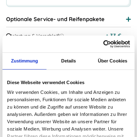
Optionale Service- und Reifenpakete
+
33
€
Wartung & Verschleiß
+
53
€
Winterräder-Paket
Reifen Komplettpaket
+
59
€
inkl. Reifenersatz
Zustimmung
Details
Über Cookies
Kostenlos
Schadenservice
Diese Webseite verwendet Cookies
Zusätzliche Ausstattungen wählen
Wir verwenden Cookies, um Inhalte und Anzeigen zu
personalisieren, Funktionen für soziale Medien anbieten
zu können und die Zugriffe auf unsere Website zu
Details zum Leasing:
analysieren. Außerdem geben wir Informationen zu Ihrer
Verwendung unserer Website an unsere Partner für
soziale Medien, Werbung und Analysen weiter. Unsere
99037 EUR
zzgl
Einmalige Auslieferungskosten:
Partner führen diese Informationen möglicherweise mit
Mwst