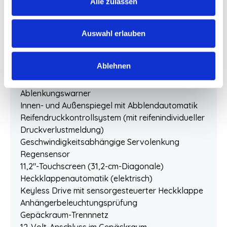
Alle zulassen
Scheinwerferreinigungsanlage
Road Sign Information –
Verkehrszeichenerkennung
Auswahl erlauben
Lane Keeping Aid und Lane Departure Warning
12,3″-Fahrerdisplay (31,2-cm-Diagonale)
Ablehnen
Außenspiegel elektrisch einklappbar
Advanced Driver Distraction Warning (ADDW) –
Ablenkungswarner
Innen- und Außenspiegel mit Abblendautomatik
Reifendruckkontrollsystem (mit reifenindividueller
Druckverlustmeldung)
Geschwindigkeitsabhängige Servolenkung
Regensensor
11,2″-Touchscreen (31,2-cm-Diagonale)
Heckklappenautomatik (elektrisch)
Keyless Drive mit sensorgesteuerter Heckklappe
Anhängerbeleuchtungsprüfung
Gepäckraum-Trennnetz
12-Volt-Anschluss im Gepäckraum