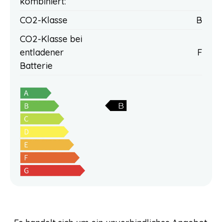
kombiniert:
CO2-Klasse
B
CO2-Klasse bei
entladener
F
Batterie