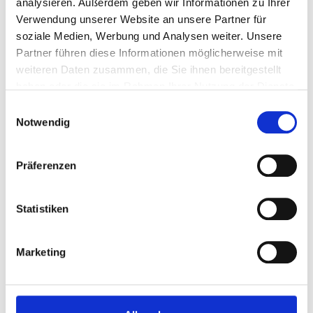
analysieren. Außerdem geben wir Informationen zu Ihrer
Matrix-LED-Scheinwerfer
Verwendung unserer Website an unsere Partner für
Panorama-Glasschiebedach mit Hebefunktion
soziale Medien, Werbung und Analysen weiter. Unsere
21″-5-Multispeichen-Design
Partner führen diese Informationen möglicherweise mit
Diamantschnitt/Hochglanzschwarz alternativ mit
weiteren Daten zusammen, die Sie ihnen bereitgestellt
Zuzahlung 22″-7-Doppelspeichen-Design (nur bei
haben oder die sie im Rahmen Ihrer Nutzung der Dienste
Ultra Dark)
gesammelt haben.
Diamantschnitt/Hochglanzschwarz
Einwilligungsauswahl
Fensterumrandung in Chrom
Notwendig
Dachreling aus Aluminium (integriert)
Blind Spot Information System (BLIS®) und
Präferenzen
Cross Traffic Alert (CTA)
Adaptives Luftfahrwerk mit Four C-Technologie
Parkkamera mit 360° Surround View
Statistiken
Head-up Display
Adaptive Geschwindigkeitsregelanlage
Marketing
Heckaufprallabschwächung – Präventivschutz
bei drohenden Heckkollisionen
Pilot Assist
Einparkhilfe, vorne, hinten und seitlich