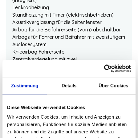
Lenkradheizung
Standheizung mit Timer (elektrischbetrieben)
Akustikverglasung für die Seitenfenster
Airbag für die Beifahrerseite (vorn) abschaltbar
Airbags für Fahrer und Beifahrer mit zweistufigem
Auslösesystem
Knieairbag Fahrerseite
Zentralverriegelung mit zwei
Funkfernbedienungen
Alarmanlage
Kindersicherung hintere Tür elektrisch
Zustimmung
Details
Über Cookies
Kindersitz im mittleren Fondsitz (2. Sitzreihe)
integriert
Kopf-/Schulterairbags (IC) für alle Insassen
Diese Webseite verwendet Cookies
Seitenairbags für Fahrer und Beifahrer
Wir verwenden Cookies, um Inhalte und Anzeigen zu
Intelligentes Fahrer-Informationssystem (IDIS)
personalisieren, Funktionen für soziale Medien anbieten
ISOFIX-Aufnahmen für die äußeren Fondsitze
zu können und die Zugriffe auf unsere Website zu
Aktiv-Sicherheitsgurte mit Gurtstraffer