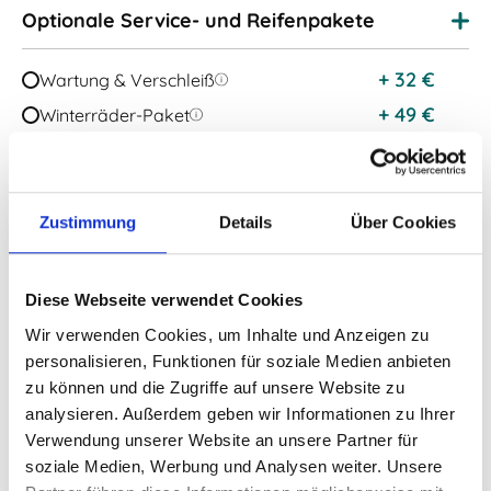
Optionale Service- und Reifenpakete
+
32
€
Wartung & Verschleiß
+
49
€
Winterräder-Paket
Reifen Komplettpaket
+
55
€
inkl. Reifenersatz
Kostenlos
Schadenservice
Zustimmung
Details
Über Cookies
Zusätzliche Ausstattungen wählen
Diese Webseite verwendet Cookies
Wir verwenden Cookies, um Inhalte und Anzeigen zu
Details zum Leasing:
personalisieren, Funktionen für soziale Medien anbieten
zu können und die Zugriffe auf unsere Website zu
analysieren. Außerdem geben wir Informationen zu Ihrer
650 EUR
Einmalige Auslieferungskosten:
zzgl Mwst
Bruttolistenpreis:
72.200 EUR
Verwendung unserer Website an unsere Partner für
soziale Medien, Werbung und Analysen weiter. Unsere