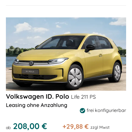
Volkswagen ID. Polo
Life 211 PS
Leasing ohne Anzahlung
frei konfigurierbar
208,00 €
+
29,88
€
zzgl Mwst
ab