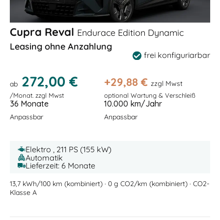
Cupra Reval
Endurace Edition Dynamic
Leasing ohne Anzahlung
frei konfiguriarbar
272,00 €
+
29,88
€
zzgl Mwst
ab
/Monat. zzgl Mwst
optional Wartung & Verschleiß
36 Monate
10.000 km/Jahr
Anpassbar
Anpassbar
Elektro , 211 PS (155 kW)
Automatik
Lieferzeit: 6 Monate
13,7 kWh/100 km (kombiniert) · 0 g CO2/km (kombiniert) · CO2-
Klasse A