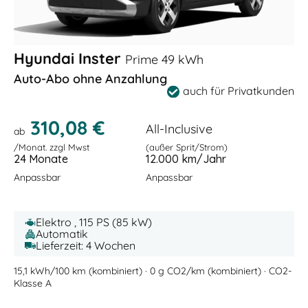
Hyundai Inster
Prime 49 kWh
Auto-Abo ohne Anzahlung
auch für Privatkunden
310,08 €
All-Inclusive
ab
/Monat. zzgl Mwst
(außer Sprit/Strom)
24 Monate
12.000 km/Jahr
Anpassbar
Anpassbar
Elektro , 115 PS (85 kW)
Automatik
Lieferzeit: 4 Wochen
15,1 kWh/100 km (kombiniert) · 0 g CO2/km (kombiniert) · CO2-
Klasse A