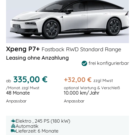
Xpeng P7+
Fastback RWD Standard Range
Leasing ohne Anzahlung
frei konfigurierbar
335,00 €
+
32,00
€
zzgl Mwst
ab
/Monat. zzgl Mwst
optional Wartung & Verschleiß
48 Monate
10.000 km/Jahr
Anpassbar
Anpassbar
Elektro , 245 PS (180 kW)
Automatik
Lieferzeit: 6 Monate