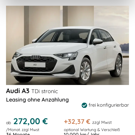
Audi A3
TDi stronic
Leasing ohne Anzahlung
frei konfigurierbar
272,00 €
+
32,37
€
zzgl Mwst
ab
/Monat. zzgl Mwst
optional Wartung & Verschleiß
36 Monate
10.000 km/Jahr