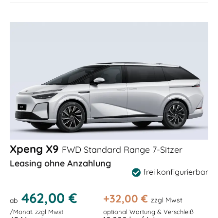
Xpeng X9
FWD Standard Range 7-Sitzer
Leasing ohne Anzahlung
frei konfigurierbar
462,00 €
+
32,00
€
zzgl Mwst
ab
/Monat. zzgl Mwst
optional Wartung & Verschleiß