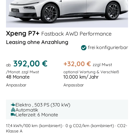
Xpeng P7+
Fastback AWD Performance
Leasing ohne Anzahlung
frei konfigurierbar
392,00 €
+
32,00
€
zzgl Mwst
ab
/Monat. zzgl Mwst
optional Wartung & Verschleiß
48 Monate
10.000 km/Jahr
Anpassbar
Anpassbar
Elektro , 503 PS (370 kW)
Automatik
Lieferzeit: 6 Monate
17,4 kWh/100 km (kombiniert) · 0 g CO2/km (kombiniert) · CO2-
Klasse A