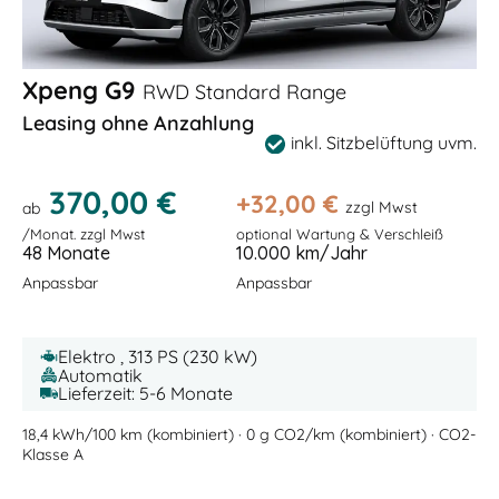
Xpeng G9
RWD Standard Range
Leasing ohne Anzahlung
inkl. Sitzbelüftung uvm.
370,00 €
+
32,00
€
zzgl Mwst
ab
/Monat. zzgl Mwst
optional Wartung & Verschleiß
48 Monate
10.000 km/Jahr
Anpassbar
Anpassbar
Elektro , 313 PS (230 kW)
Automatik
Lieferzeit: 5-6 Monate
18,4 kWh/100 km (kombiniert) · 0 g CO2/km (kombiniert) · CO2-
Klasse A