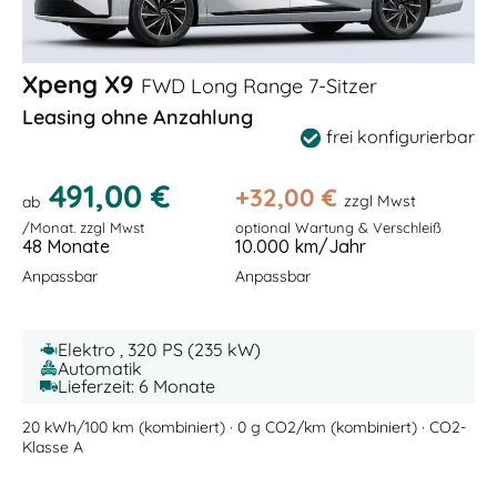
Xpeng X9
FWD Long Range 7-Sitzer
Leasing ohne Anzahlung
frei konfigurierbar
491,00 €
+
32,00
€
zzgl Mwst
ab
/Monat. zzgl Mwst
optional Wartung & Verschleiß
48 Monate
10.000 km/Jahr
Anpassbar
Anpassbar
Elektro , 320 PS (235 kW)
Automatik
Lieferzeit: 6 Monate
20 kWh/100 km (kombiniert) · 0 g CO2/km (kombiniert) · CO2-
Klasse A