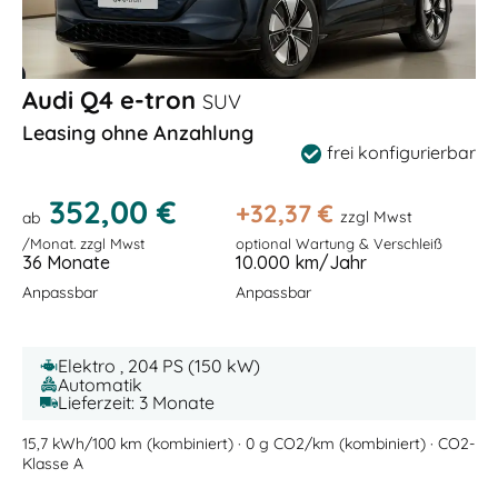
Audi Q4 e-tron
SUV
Leasing ohne Anzahlung
frei konfigurierbar
352,00 €
+
32,37
€
zzgl Mwst
ab
/Monat. zzgl Mwst
optional Wartung & Verschleiß
36 Monate
10.000 km/Jahr
Anpassbar
Anpassbar
Elektro , 204 PS (150 kW)
Automatik
Lieferzeit: 3 Monate
15,7 kWh/100 km (kombiniert) · 0 g CO2/km (kombiniert) · CO2-
Klasse A