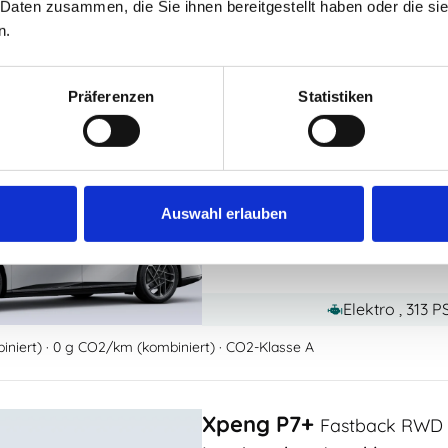
Elektro , 503 
 Daten zusammen, die Sie ihnen bereitgestellt haben oder die s
n.
niert) · 0 g CO2/km (kombiniert) · CO2-Klasse A
Präferenzen
Statistiken
Xpeng P7+
Fastback RWD
Leasing ohne Anzahlung
359,00 €
+
32,
ab
Auswahl erlauben
/Monat. zzgl Mwst
optional
Elektro , 313 
niert) · 0 g CO2/km (kombiniert) · CO2-Klasse A
Xpeng P7+
Fastback RWD 