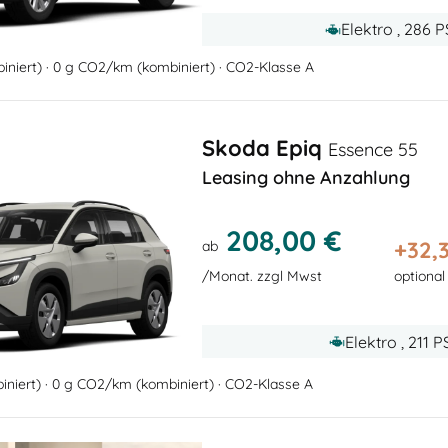
Elektro , 286 
niert) · 0 g CO2/km (kombiniert) · CO2-Klasse A
Skoda Epiq
Essence 55
Leasing ohne Anzahlung
208,00 €
+
32,
ab
/Monat. zzgl Mwst
optiona
Elektro , 211 
niert) · 0 g CO2/km (kombiniert) · CO2-Klasse A