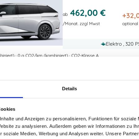
462,00 €
+
32,
ab
/Monat. zzgl Mwst
optional
Elektro , 320 
iniert) · 0 g CO2/km (kombiniert) · CO2-Klasse A
Xpeng P7+
Fastback AWD 
Leasing ohne Anzahlung
Details
392,00 €
Cookies
+
32,
ab
nhalte und Anzeigen zu personalisieren, Funktionen für soziale
/Monat. zzgl Mwst
optional
Website zu analysieren. Außerdem geben wir Informationen zu I
r soziale Medien, Werbung und Analysen weiter. Unsere Partner