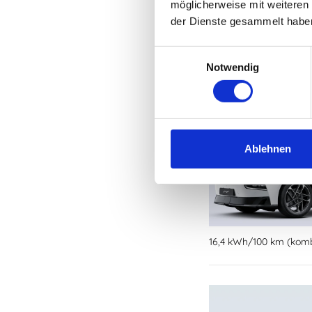
möglicherweise mit weiteren
der Dienste gesammelt habe
17,4 kWh/100 km (kombi
Einwilligungsauswahl
Notwendig
Ablehnen
16,4 kWh/100 km (kombi