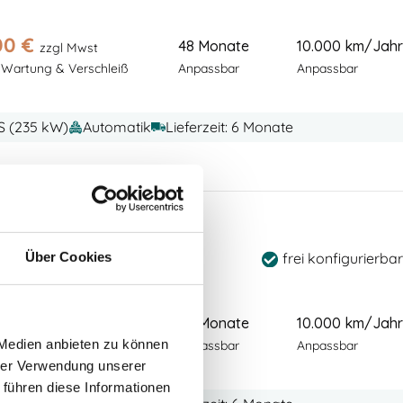
00
€
48 Monate
10.000 km/Jahr
zzgl Mwst
 Wartung & Verschleiß
Anpassbar
Anpassbar
PS (235 kW)
Automatik
Lieferzeit: 6 Monate
Performance
frei konfigurierbar
Über Cookies
00
€
48 Monate
10.000 km/Jahr
zzgl Mwst
 Medien anbieten zu können
 Wartung & Verschleiß
Anpassbar
Anpassbar
hrer Verwendung unserer
 führen diese Informationen