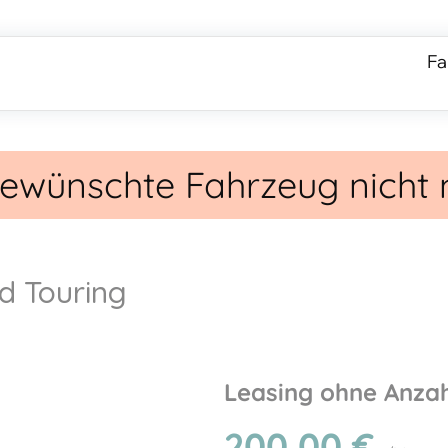
Fa
 gewünschte Fahrzeug nicht
d Touring
Leasing ohne Anza
200,00
€