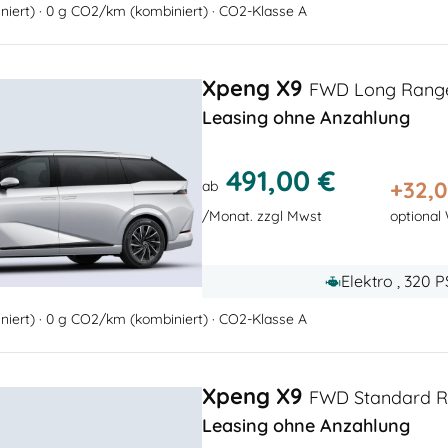
iert) · 0 g CO2/km (kombiniert) · CO2-Klasse A
Xpeng X9
FWD Long Range 
Leasing ohne Anzahlung
491,00 €
+
32,
ab
/Monat. zzgl Mwst
optional
Elektro , 320 
iert) · 0 g CO2/km (kombiniert) · CO2-Klasse A
Xpeng X9
FWD Standard Ra
Leasing ohne Anzahlung