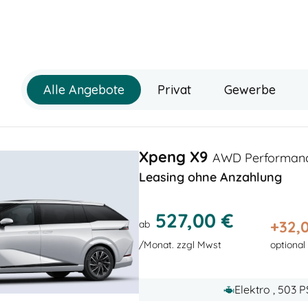
Alle Angebote
Privat
Gewerbe
Xpeng X9
AWD Performance
Leasing ohne Anzahlung
527,00 €
+
32,
ab
/Monat. zzgl Mwst
optional
Elektro , 503 