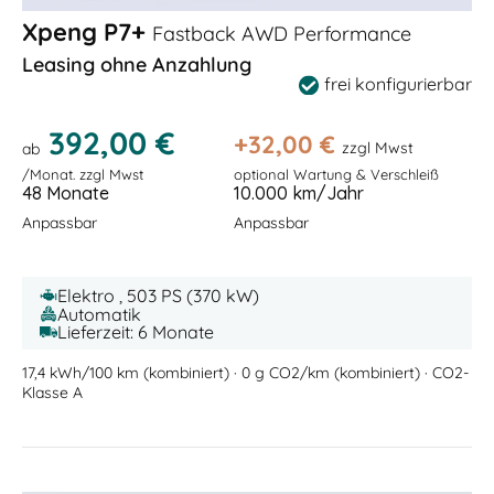
Xpeng P7+
Fastback AWD Performance
Leasing ohne Anzahlung
frei konfigurierbar
392,00 €
+
32,00
€
zzgl Mwst
ab
/Monat. zzgl Mwst
optional Wartung & Verschleiß
48 Monate
10.000 km/Jahr
Anpassbar
Anpassbar
Elektro , 503 PS (370 kW)
Automatik
Lieferzeit: 6 Monate
17,4 kWh/100 km (kombiniert) · 0 g CO2/km (kombiniert) · CO2-
Klasse A