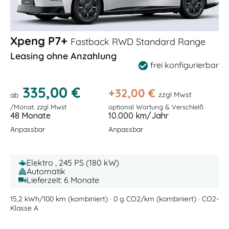
Xpeng P7+
Fastback RWD Standard Range
Leasing ohne Anzahlung
frei konfigurierbar
335,00 €
+
32,00
€
zzgl Mwst
ab
/Monat. zzgl Mwst
optional Wartung & Verschleiß
48 Monate
10.000 km/Jahr
Anpassbar
Anpassbar
Elektro , 245 PS (180 kW)
Automatik
Lieferzeit: 6 Monate
15,2 kWh/100 km (kombiniert) · 0 g CO2/km (kombiniert) · CO2-
Klasse A