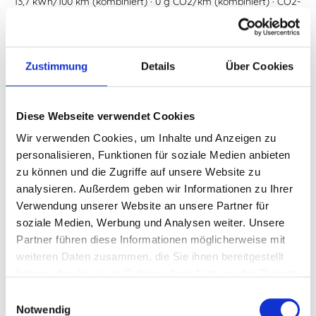
13,7 kWh/100 km (kombiniert) · 0 g CO2/km (kombiniert) · CO2-
Klasse A
Zustimmung
Details
Über Cookies
Diese Webseite verwendet Cookies
Wir verwenden Cookies, um Inhalte und Anzeigen zu
personalisieren, Funktionen für soziale Medien anbieten
zu können und die Zugriffe auf unsere Website zu
analysieren. Außerdem geben wir Informationen zu Ihrer
Verwendung unserer Website an unsere Partner für
soziale Medien, Werbung und Analysen weiter. Unsere
Partner führen diese Informationen möglicherweise mit
weiteren Daten zusammen, die Sie ihnen bereitgestellt
haben oder die sie im Rahmen Ihrer Nutzung der Dienste
Audi A3
e-Hybrid stronic
gesammelt haben.
Einwilligungsauswahl
Leasing ohne Anzahlung
Notwendig
frei konfigurierbar