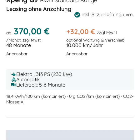
RWD Standard Range
Leasing ohne Anzahlung
inkl. Sitzbelüftung uvm.
370,00 €
+
32,00
€
zzgl Mwst
ab
/Monat. zzgl Mwst
optional Wartung & Verschleiß
48 Monate
10.000 km/Jahr
Anpassbar
Anpassbar
Elektro , 313 PS (230 kW)
Automatik
Lieferzeit: 5-6 Monate
18,4 kWh/100 km (kombiniert) · 0 g CO2/km (kombiniert) · CO2-
Klasse A