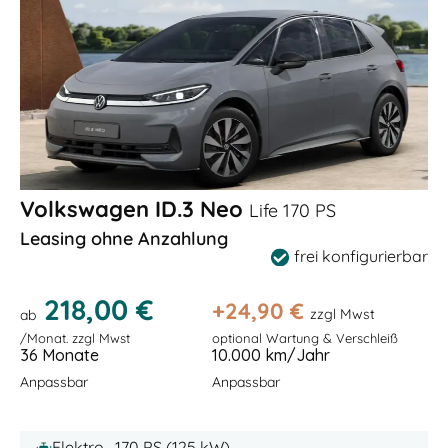
Volkswagen ID.3 Neo
Life 170 PS
Leasing ohne Anzahlung
frei konfigurierbar
218,00 €
+
24,90
€
zzgl Mwst
ab
/Monat. zzgl Mwst
optional Wartung & Verschleiß
36 Monate
10.000 km/Jahr
Anpassbar
Anpassbar
Elektro , 170 PS (125 kW)