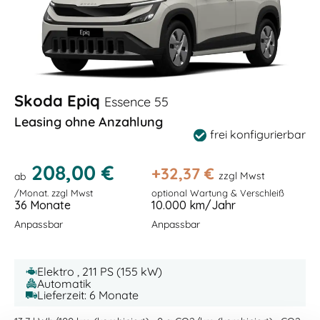
Skoda Epiq
Essence 55
Leasing ohne Anzahlung
frei konfigurierbar
208,00 €
+
32,37
€
zzgl Mwst
ab
/Monat. zzgl Mwst
optional Wartung & Verschleiß
36 Monate
10.000 km/Jahr
Anpassbar
Anpassbar
Elektro , 211 PS (155 kW)
Automatik
Lieferzeit: 6 Monate