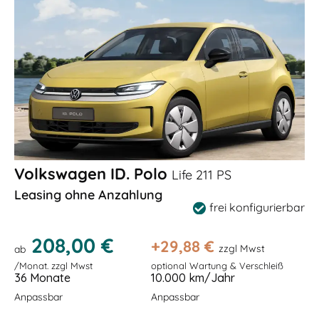
Volkswagen ID. Polo
Life 211 PS
Leasing ohne Anzahlung
frei konfigurierbar
208,00 €
+
29,88
€
zzgl Mwst
ab
/Monat. zzgl Mwst
optional Wartung & Verschleiß
36 Monate
10.000 km/Jahr
Anpassbar
Anpassbar