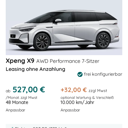
Xpeng X9
AWD Performance 7-Sitzer
Leasing ohne Anzahlung
frei konfigurierbar
527,00 €
+
32,00
€
zzgl Mwst
ab
/Monat. zzgl Mwst
optional Wartung & Verschleiß
48 Monate
10.000 km/Jahr
Anpassbar
Anpassbar