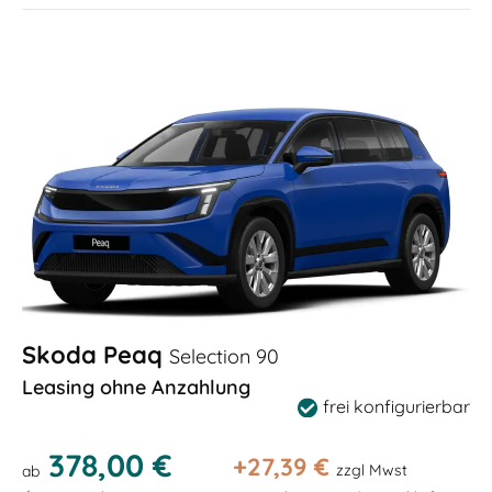
Skoda Peaq
Selection 90
Leasing ohne Anzahlung
frei konfigurierbar
378,00 €
+
27,39
€
zzgl Mwst
ab