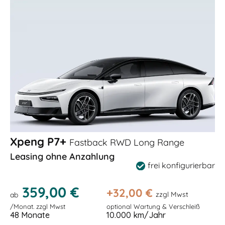
Xpeng P7+
Fastback RWD Long Range
Leasing ohne Anzahlung
frei konfigurierbar
359,00 €
+
32,00
€
zzgl Mwst
ab
/Monat. zzgl Mwst
optional Wartung & Verschleiß
48 Monate
10.000 km/Jahr