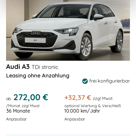
Audi A3
TDi stronic
Leasing ohne Anzahlung
frei konfigurierbar
272,00 €
+
32,37
€
zzgl Mwst
ab
/Monat. zzgl Mwst
optional Wartung & Verschleiß
36 Monate
10.000 km/Jahr
Anpassbar
Anpassbar