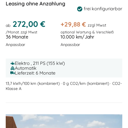
Leasing ohne Anzahlung
frei konfiguriarbar
272,00 €
+
29,88
€
zzgl Mwst
ab
/Monat. zzgl Mwst
optional Wartung & Verschleiß
36 Monate
10.000 km/Jahr
Anpassbar
Anpassbar
Elektro , 211 PS (155 kW)
Automatik
Lieferzeit: 6 Monate
13,7 kWh/100 km (kombiniert) · 0 g CO2/km (kombiniert) · CO2-
Klasse A