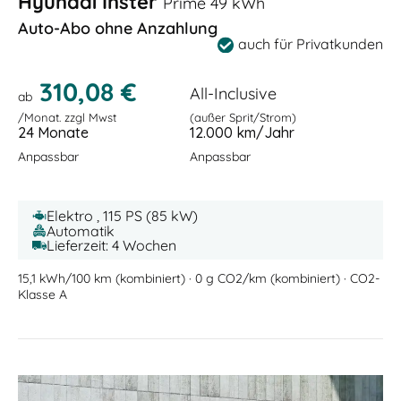
Hyundai Inster
Prime 49 kWh
Auto-Abo ohne Anzahlung
auch für Privatkunden
310,08 €
All-Inclusive
ab
/Monat. zzgl Mwst
(außer Sprit/Strom)
24 Monate
12.000 km/Jahr
Anpassbar
Anpassbar
Elektro , 115 PS (85 kW)
Automatik
Lieferzeit: 4 Wochen
15,1 kWh/100 km (kombiniert) · 0 g CO2/km (kombiniert) · CO2-
Klasse A