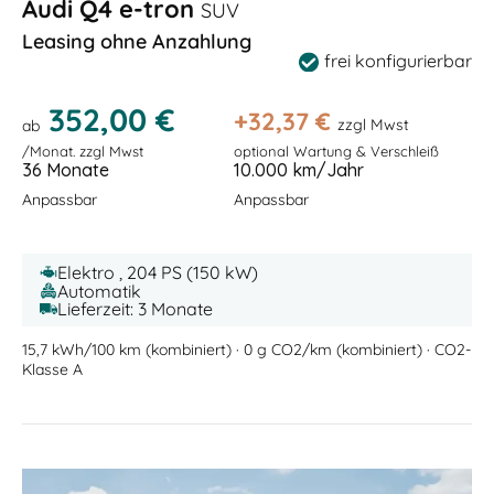
Audi Q4 e-tron
SUV
Leasing ohne Anzahlung
frei konfigurierbar
352,00 €
+
32,37
€
zzgl Mwst
ab
/Monat. zzgl Mwst
optional Wartung & Verschleiß
36 Monate
10.000 km/Jahr
Anpassbar
Anpassbar
Elektro , 204 PS (150 kW)
Automatik
Lieferzeit: 3 Monate
15,7 kWh/100 km (kombiniert) · 0 g CO2/km (kombiniert) · CO2-
Klasse A