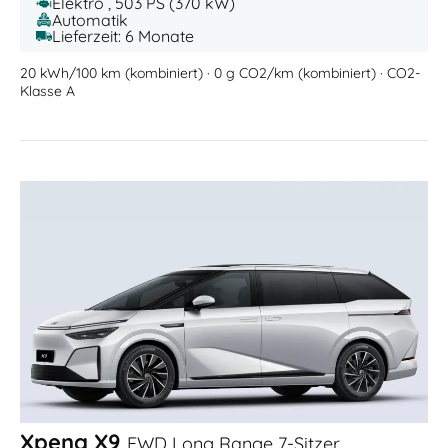
Elektro , 503 PS (370 kW)
Automatik
Lieferzeit: 6 Monate
20 kWh/100 km (kombiniert) · 0 g CO2/km (kombiniert) · CO2-
Klasse A
Xpeng X9
FWD Long Range 7-Sitzer