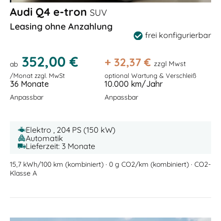
Audi Q4 e-tron
SUV
Leasing ohne Anzahlung
frei konfigurierbar
352,00 €
+
32,37
€
zzgl Mwst
ab
/Monat zzgl. MwSt
optional Wartung & Verschleiß
36 Monate
10.000 km/Jahr
Anpassbar
Anpassbar
Elektro , 204 PS (150 kW)
Automatik
Lieferzeit: 3 Monate
15,7 kWh/100 km (kombiniert) · 0 g CO2/km (kombiniert) · CO2-
Klasse A