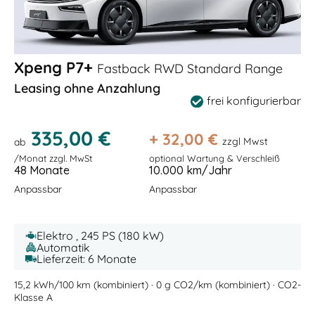
Xpeng P7+
Fastback RWD Standard Range
Leasing ohne Anzahlung
frei konfigurierbar
335,00 €
+
32,00
€
zzgl Mwst
ab
/Monat zzgl. MwSt
optional Wartung & Verschleiß
48 Monate
10.000 km/Jahr
Anpassbar
Anpassbar
Elektro , 245 PS (180 kW)
Automatik
Lieferzeit: 6 Monate
15,2 kWh/100 km (kombiniert) · 0 g CO2/km (kombiniert) · CO2-
Klasse A