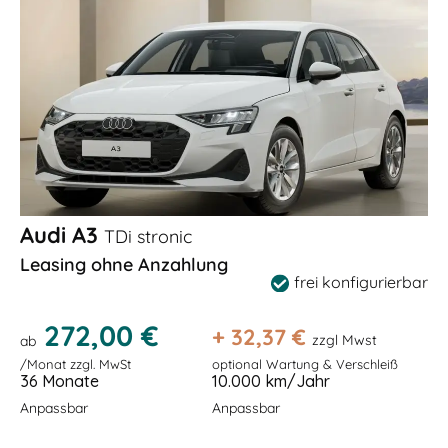
Audi A3
TDi stronic
Leasing ohne Anzahlung
frei konfigurierbar
272,00 €
+
32,37
€
zzgl Mwst
ab
/Monat zzgl. MwSt
optional Wartung & Verschleiß
36 Monate
10.000 km/Jahr
Anpassbar
Anpassbar