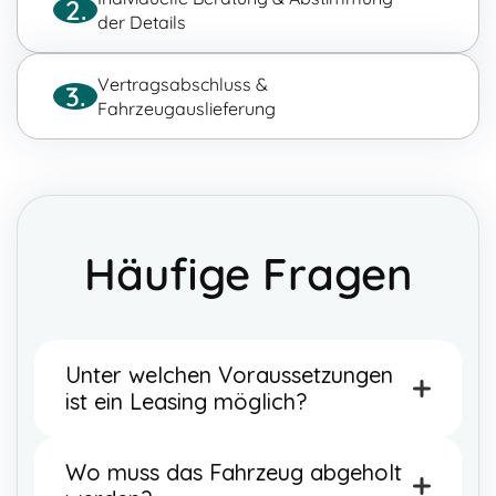
2.
der Details
Vertragsabschluss &
3.
Fahrzeugauslieferung
Häufige Fragen
Unter welchen Voraussetzungen
ist ein Leasing möglich?
Ein Leasing ist nur mit sauberer Bonität und
Wo muss das Fahrzeug abgeholt
sauberer Schufa möglich.