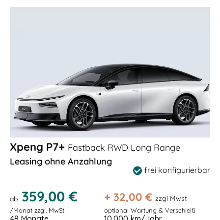
Xpeng P7+
Fastback RWD Long Range
Leasing ohne Anzahlung
frei konfigurierbar
359,00 €
+
32,00
€
zzgl Mwst
ab
/Monat zzgl. MwSt
optional Wartung & Verschleiß
48 Monate
10.000 km/Jahr