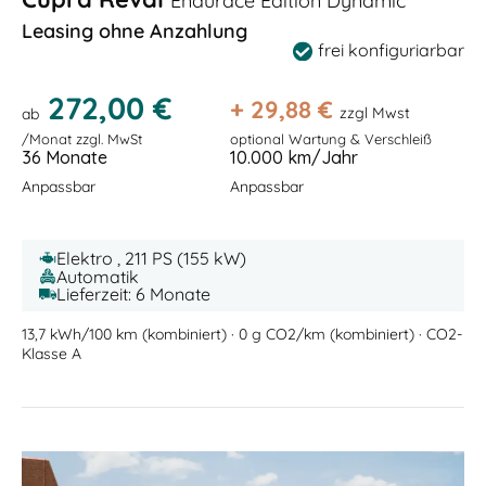
Endurace Edition Dynamic
Leasing ohne Anzahlung
frei konfiguriarbar
272,00 €
+
29,88
€
zzgl Mwst
ab
/Monat zzgl. MwSt
optional Wartung & Verschleiß
36 Monate
10.000 km/Jahr
Anpassbar
Anpassbar
Elektro , 211 PS (155 kW)
Automatik
Lieferzeit: 6 Monate
13,7 kWh/100 km (kombiniert) · 0 g CO2/km (kombiniert) · CO2-
Klasse A