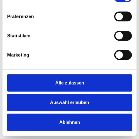
Präferenzen
Statistiken
Skoda Epiq
Essence 55
Marketing
Leasing ohne Anzahlung
frei konfigurierbar
208,00 €
+
32,37
€
zzgl Mwst
ab
Alle zulassen
/Monat zzgl. MwSt
optional Wartung & Verschleiß
36 Monate
10.000 km/Jahr
Auswahl erlauben
Anpassbar
Anpassbar
Ablehnen
Elektro , 211 PS (155 kW)
Automatik
Lieferzeit: 6 Monate