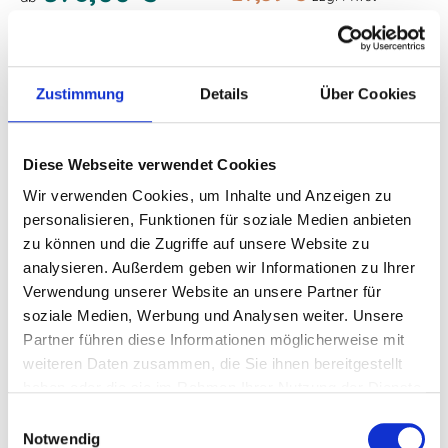
/Monat zzgl. MwSt
optional Wartung & Verschleiß
36 Monate
10.000 km/Jahr
Anpassbar
Anpassbar
Zustimmung
Details
Über Cookies
Elektro , 286 PS (210 kW)
Automatik
Lieferzeit: 6 Monate
Diese Webseite verwendet Cookies
Wir verwenden Cookies, um Inhalte und Anzeigen zu
15,3 kWh/100 km (kombiniert) · 0 g CO2/km (kombiniert) · CO2-
Klasse A
personalisieren, Funktionen für soziale Medien anbieten
zu können und die Zugriffe auf unsere Website zu
analysieren. Außerdem geben wir Informationen zu Ihrer
Verwendung unserer Website an unsere Partner für
soziale Medien, Werbung und Analysen weiter. Unsere
Partner führen diese Informationen möglicherweise mit
weiteren Daten zusammen, die Sie ihnen bereitgestellt
haben oder die sie im Rahmen Ihrer Nutzung der Dienste
gesammelt haben.
Einwilligungsauswahl
Notwendig