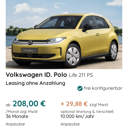
Volkswagen ID. Polo
Life 211 PS
Leasing ohne Anzahlung
frei konfigurierbar
208,00 €
+
29,88
€
zzgl Mwst
ab
/Monat zzgl. MwSt
optional Wartung & Verschleiß
36 Monate
10.000 km/Jahr
Anpassbar
Anpassbar