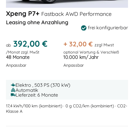
Xpeng P7+
Fastback AWD Performance
Leasing ohne Anzahlung
frei konfigurierbar
392,00 €
+
32,00
€
zzgl Mwst
ab
/Monat zzgl. MwSt
optional Wartung & Verschleiß
48 Monate
10.000 km/Jahr
Anpassbar
Anpassbar
Elektro , 503 PS (370 kW)
Automatik
Lieferzeit: 6 Monate
17,4 kWh/100 km (kombiniert) · 0 g CO2/km (kombiniert) · CO2-
Klasse A