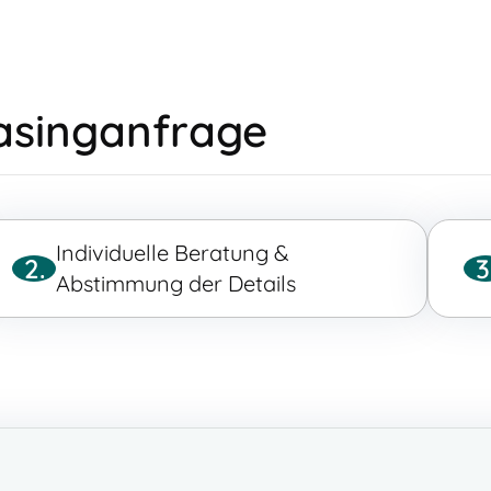
easinganfrage
Individuelle Beratung &
2.
3
Abstimmung der Details