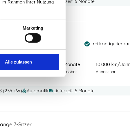
PS (370 kW)
Automatik
Lieferzeit: 6 Monate
ie im Rahmen Ihrer Nutzung
Marketing
7-Sitzer
frei konfigurierbar
Alle zulassen
00
€
48 Monate
10.000 km/Jahr
zzgl Mwst
 Wartung & Verschleiß
Anpassbar
Anpassbar
PS (235 kW)
Automatik
Lieferzeit: 6 Monate
nge 7-Sitzer