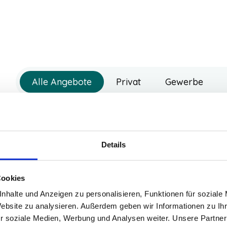
Alle Angebote
Privat
Gewerbe
Xpeng X9
AWD Performance
Leasing ohne Anzahlung
Details
527,00 €
Cookies
+
32,
ab
nhalte und Anzeigen zu personalisieren, Funktionen für soziale
/Monat zzgl. MwSt
optional
Website zu analysieren. Außerdem geben wir Informationen zu I
r soziale Medien, Werbung und Analysen weiter. Unsere Partner