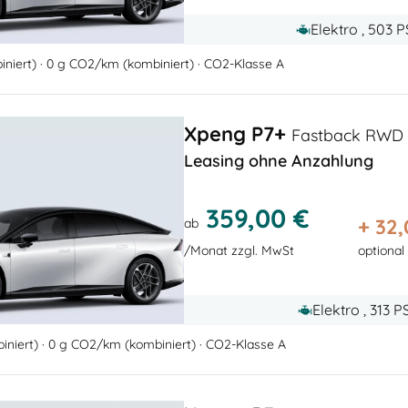
Elektro , 503 
niert) · 0 g CO2/km (kombiniert) · CO2-Klasse A
Xpeng P7+
Fastback RWD
Leasing ohne Anzahlung
359,00 €
+
32,
ab
/Monat zzgl. MwSt
optional
Elektro , 313 
niert) · 0 g CO2/km (kombiniert) · CO2-Klasse A