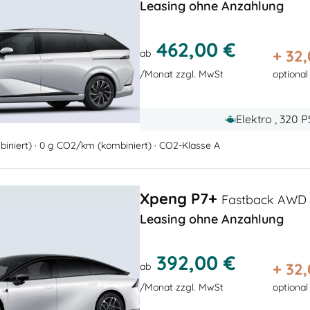
Leasing ohne Anzahlung
462,00 €
+
32
ab
/Monat zzgl. MwSt
optional
Elektro , 320 
iniert) · 0 g CO2/km (kombiniert) · CO2-Klasse A
Xpeng P7+
Fastback AWD 
Leasing ohne Anzahlung
392,00 €
+
32
ab
/Monat zzgl. MwSt
optional