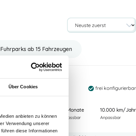
Fuhrparks ab 15 Fahrzeugen
 7-Sitzer
Über Cookies
frei konfigurierbar
00
€
48 Monate
10.000 km/Jahr
zzgl Mwst
 Medien anbieten zu können
 Wartung & Verschleiß
Anpassbar
Anpassbar
hrer Verwendung unserer
 führen diese Informationen