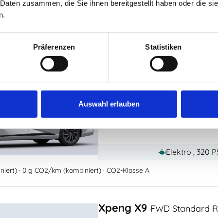
Elektro , 503 
 Daten zusammen, die Sie ihnen bereitgestellt haben oder die s
n.
iert) · 0 g CO2/km (kombiniert) · CO2-Klasse A
Präferenzen
Statistiken
Xpeng X9
FWD Long Range 
Leasing ohne Anzahlung
491,00 €
Auswahl erlauben
+
32,
ab
/Monat zzgl. MwSt
optional
Elektro , 320 
iert) · 0 g CO2/km (kombiniert) · CO2-Klasse A
Xpeng X9
FWD Standard Ra