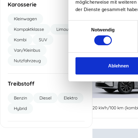
möglicherweise mit weiteren
Karosserie
der Dienste gesammelt habe
20 kWh/100 km (kombin
Kleinwagen
Einwilligungsauswahl
Kompaktklasse
Limousine
Notwendig
Kombi
SUV
Van/Kleinbus
Nutzfahrzeug
Ablehnen
Treibstoff
Benzin
Diesel
Elektro
20 kWh/100 km (kombin
Hybrid