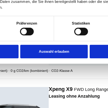
 Daten zusammen, die Sie ihnen bereitgestellt haben oder die s
n.
Xpeng X9
AWD Performance
Leasing ohne Anzahlung
Präferenzen
Statistiken
527,00 €
ab
+
32,
/Monat zzgl. MwSt
optional
Auswahl erlauben
Elektro , 503 
ert) · 0 g CO2/km (kombiniert) · CO2-Klasse A
Xpeng X9
FWD Long Range 
Leasing ohne Anzahlung