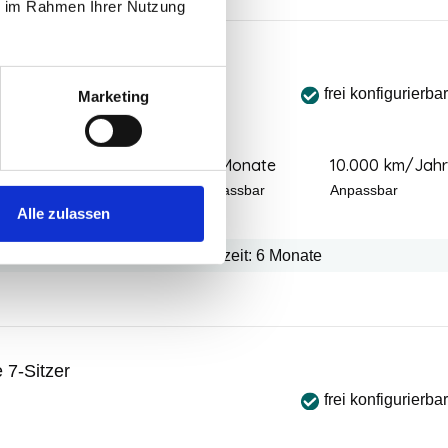
ie im Rahmen Ihrer Nutzung
 7-Sitzer
frei konfigurierbar
Marketing
00
€
48 Monate
10.000 km/Jahr
zzgl Mwst
 Wartung & Verschleiß
Anpassbar
Anpassbar
Alle zulassen
PS (370 kW)
Automatik
Lieferzeit: 6 Monate
7-Sitzer
frei konfigurierbar