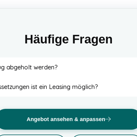
Häufige Fragen
g abgeholt werden?
ln abgeholt werden. Alternativ bieten wir auch eine Lie
setzungen ist ein Leasing möglich?
zgl. Spritkosten.
sauberer Bonität und sauberer Schufa möglich.
Angebot ansehen & anpassen