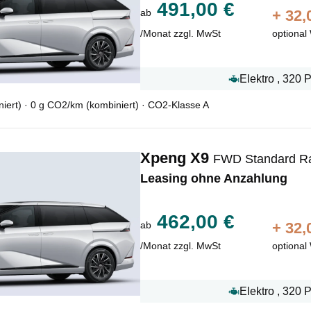
491,00 €
ab
+
32,
/Monat zzgl. MwSt
optional
Elektro , 320 
ert) · 0 g CO2/km (kombiniert) · CO2-Klasse A
Xpeng X9
FWD Standard Ra
Leasing ohne Anzahlung
462,00 €
ab
+
32,
/Monat zzgl. MwSt
optional
Elektro , 320 