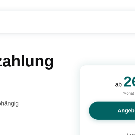
zahlung
2
ab
/Monat 
bhängig
Angeb
Leas