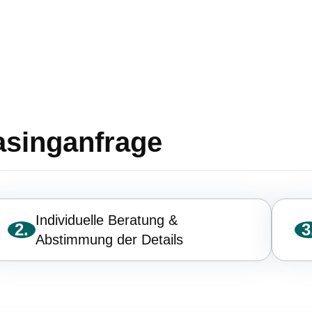
easinganfrage
Individuelle Beratung &
2.
3
Abstimmung der Details