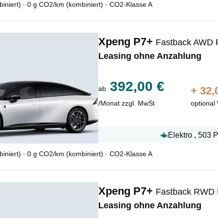
niert) · 0 g CO2/km (kombiniert) · CO2-Klasse A
Xpeng P7+
Fastback AWD 
Leasing ohne Anzahlung
392,00 €
ab
+
32,
/Monat zzgl. MwSt
optional
Elektro , 503 
niert) · 0 g CO2/km (kombiniert) · CO2-Klasse A
Xpeng P7+
Fastback RWD 
Leasing ohne Anzahlung