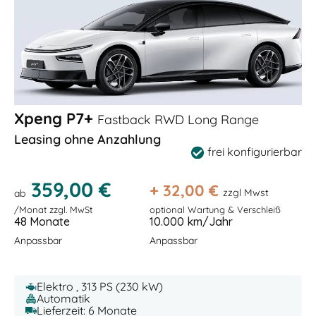
Xpeng P7+
Fastback RWD Long Range
Leasing ohne Anzahlung
frei konfigurierbar
359,00 €
+
32,00
€
zzgl Mwst
ab
/Monat zzgl. MwSt
optional Wartung & Verschleiß
48 Monate
10.000 km/Jahr
Anpassbar
Anpassbar
Elektro , 313 PS (230 kW)
Automatik
Lieferzeit: 6 Monate