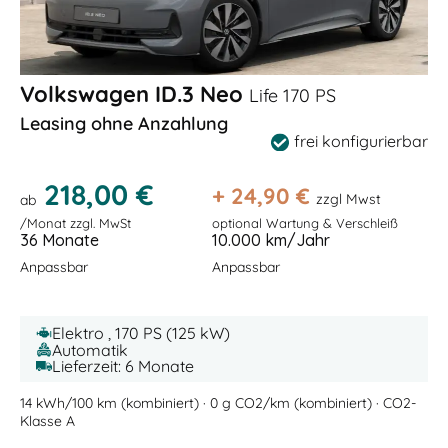
Volkswagen ID.3 Neo
Life 170 PS
Leasing ohne Anzahlung
frei konfigurierbar
218,00 €
+
24,90
€
zzgl Mwst
ab
/Monat zzgl. MwSt
optional Wartung & Verschleiß
36 Monate
10.000 km/Jahr
Anpassbar
Anpassbar
Elektro , 170 PS (125 kW)
Automatik
Lieferzeit: 6 Monate
14 kWh/100 km (kombiniert) · 0 g CO2/km (kombiniert) · CO2-
Klasse A