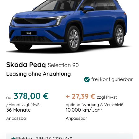
Skoda Peaq
Selection 90
Leasing ohne Anzahlung
frei konfigurierbar
378,00 €
+
27,39
€
zzgl Mwst
ab
/Monat zzgl. MwSt
optional Wartung & Verschleiß
36 Monate
10.000 km/Jahr
Anpassbar
Anpassbar
Elektro , 286 PS (210 kW)