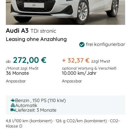
Audi A3
TDi stronic
Leasing ohne Anzahlung
frei konfigurierbar
272,00 €
+
32,37
€
zzgl Mwst
ab
/Monat zzgl. MwSt
optional Wartung & Verschleiß
36 Monate
10.000 km/Jahr
Anpassbar
Anpassbar
Benzin , 150 PS (110 kW)
Automatik
Lieferzeit: 3 Monate
4,8 l/100 km (kombiniert) · 126 g CO2/km (kombiniert) · CO2-
Klasse D