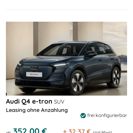
Audi Q4 e-tron
SUV
Leasing ohne Anzahlung
frei konfigurierbar
352,00 €
+
32,37
€
zzgl Mwst
ab