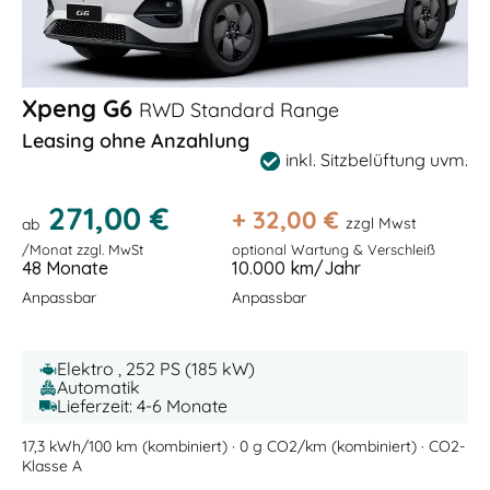
Xpeng G6
RWD Standard Range
Leasing ohne Anzahlung
inkl. Sitzbelüftung uvm.
271,00 €
+
32,00
€
zzgl Mwst
ab
/Monat zzgl. MwSt
optional Wartung & Verschleiß
48 Monate
10.000 km/Jahr
Anpassbar
Anpassbar
Elektro , 252 PS (185 kW)
Automatik
Lieferzeit: 4-6 Monate
17,3 kWh/100 km (kombiniert) · 0 g CO2/km (kombiniert) · CO2-
Klasse A