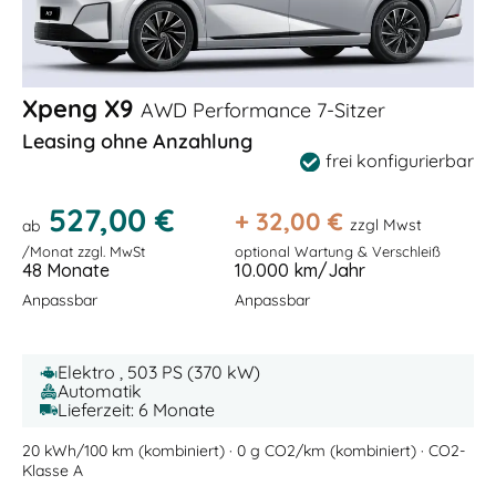
Xpeng X9
AWD Performance 7-Sitzer
Leasing ohne Anzahlung
frei konfigurierbar
527,00 €
+
32,00
€
zzgl Mwst
ab
/Monat zzgl. MwSt
optional Wartung & Verschleiß
48 Monate
10.000 km/Jahr
Anpassbar
Anpassbar
Elektro , 503 PS (370 kW)
Automatik
Lieferzeit: 6 Monate
20 kWh/100 km (kombiniert) · 0 g CO2/km (kombiniert) · CO2-
Klasse A