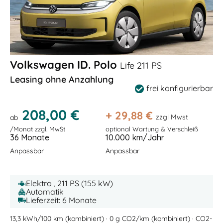
Volkswagen ID. Polo
Life 211 PS
Leasing ohne Anzahlung
frei konfigurierbar
208,00 €
+
29,88
€
zzgl Mwst
ab
/Monat zzgl. MwSt
optional Wartung & Verschleiß
36 Monate
10.000 km/Jahr
Anpassbar
Anpassbar
Elektro , 211 PS (155 kW)
Automatik
Lieferzeit: 6 Monate
13,3 kWh/100 km (kombiniert) · 0 g CO2/km (kombiniert) · CO2-