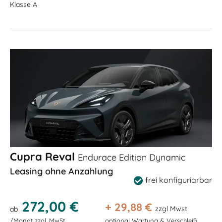
Klasse A
Cupra Reval
Endurace Edition Dynamic
Leasing ohne Anzahlung
frei konfiguriarbar
272,00 €
+
29,88
€
zzgl Mwst
ab
/Monat zzgl. MwSt
optional Wartung & Verschleiß