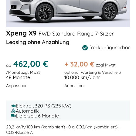
Xpeng X9
FWD Standard Range 7-Sitzer
Leasing ohne Anzahlung
frei konfigurierbar
462,00 €
+
32,00
€
zzgl Mwst
ab
/Monat zzgl. MwSt
optional Wartung & Verschleiß
48 Monate
10.000 km/Jahr
Anpassbar
Anpassbar
Elektro , 320 PS (235 kW)
Automatik
Lieferzeit: 6 Monate
20,2 kWh/100 km (kombiniert) · 0 g CO2/km (kombiniert) ·
CO2-Klasse A