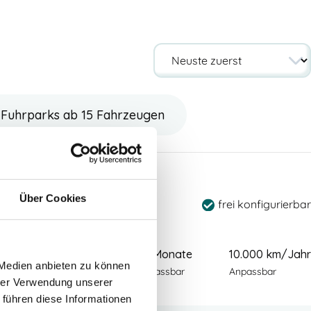
Fuhrparks ab 15 Fahrzeugen
 7-Sitzer
Über Cookies
frei konfigurierbar
00
€
48 Monate
10.000 km/Jahr
zzgl Mwst
 Medien anbieten zu können
 Wartung & Verschleiß
Anpassbar
Anpassbar
hrer Verwendung unserer
 führen diese Informationen