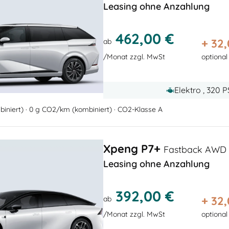
Leasing ohne Anzahlung
462,00 €
+
32
ab
/Monat zzgl. MwSt
optional
Elektro , 320 
iniert) · 0 g CO2/km (kombiniert) · CO2-Klasse A
Xpeng P7+
Fastback AWD 
Leasing ohne Anzahlung
392,00 €
+
32
ab
/Monat zzgl. MwSt
optional