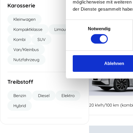
möglicherweise mit weiteren
Karosserie
der Dienste gesammelt habe
20 kWh/100 km (kombin
Kleinwagen
Einwilligungsauswahl
Notwendig
Kompaktklasse
Limousine
Kombi
SUV
Van/Kleinbus
Nutzfahrzeug
Ablehnen
Treibstoff
Benzin
Diesel
Elektro
20 kWh/100 km (kombin
Hybrid