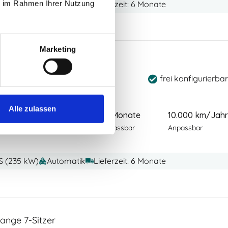
ie im Rahmen Ihrer Nutzung
PS (370 kW)
Automatik
Lieferzeit: 6 Monate
Marketing
7-Sitzer
frei konfigurierbar
Alle zulassen
00
€
48 Monate
10.000 km/Jahr
zzgl Mwst
 Wartung & Verschleiß
Anpassbar
Anpassbar
PS (235 kW)
Automatik
Lieferzeit: 6 Monate
nge 7-Sitzer