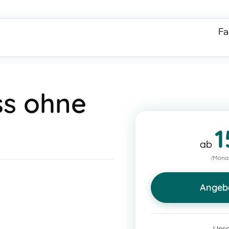
Fa
ss ohne
1
ab
/Monat
Angeb
Unse