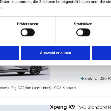
 Daten zusammen, die Sie ihnen bereitgestellt haben oder die s
Elektro , 503 
n.
iert) · 0 g CO2/km (kombiniert) · CO2-Klasse A
Präferenzen
Statistiken
Xpeng X9
FWD Long Range 
Leasing ohne Anzahlung
491,00 €
Auswahl erlauben
+
32,
ab
/Monat zzgl. MwSt
optional
Elektro , 320 
iert) · 0 g CO2/km (kombiniert) · CO2-Klasse A
Xpeng X9
FWD Standard Ra