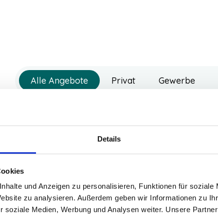
Alle Angebote
Privat
Gewerbe
Xpeng X9
AWD Performance
Details
Leasing ohne Anzahlung
527,00 €
Cookies
+
32,
ab
nhalte und Anzeigen zu personalisieren, Funktionen für soziale
/Monat zzgl. MwSt
optional
Website zu analysieren. Außerdem geben wir Informationen zu I
r soziale Medien, Werbung und Analysen weiter. Unsere Partner