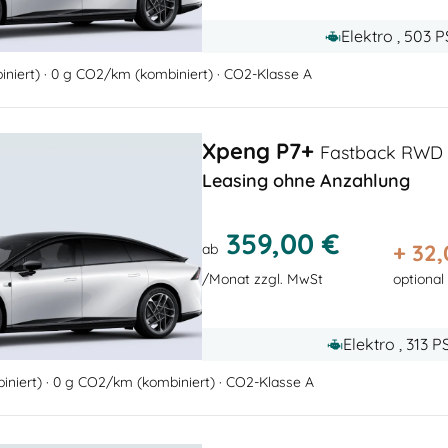
Elektro , 503 
niert) · 0 g CO2/km (kombiniert) · CO2-Klasse A
Xpeng P7+
Fastback RWD
Leasing ohne Anzahlung
359,00 €
+
32,
ab
/Monat zzgl. MwSt
optional
Elektro , 313 
niert) · 0 g CO2/km (kombiniert) · CO2-Klasse A