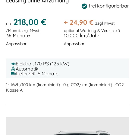
Leasing ohne Anzahlung
frei konfigurierbar
218,00 €
+
24,90
€
zzgl Mwst
ab
/Monat. zzgl Mwst
optional Wartung & Verschleiß
36 Monate
10.000 km/Jahr
Anpassbar
Anpassbar
Elektro , 170 PS (125 kW)
Automatik
Lieferzeit: 6 Monate
14 kWh/100 km (kombiniert) · 0 g CO2/km (kombiniert) · CO2-
Klasse A