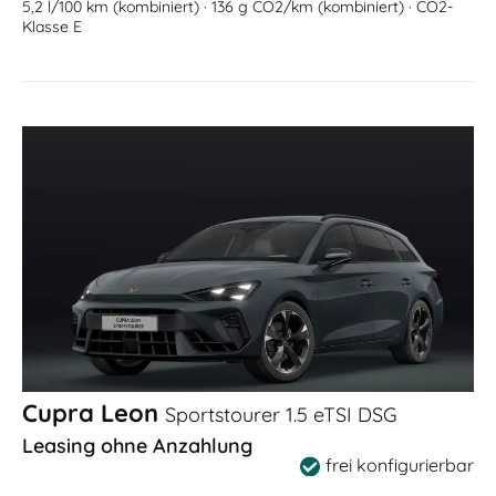
5,2 l/100 km (kombiniert) · 136 g CO2/km (kombiniert) · CO2-
Klasse E
Cupra Leon
Sportstourer 1.5 eTSI DSG
Leasing ohne Anzahlung
frei konfigurierbar