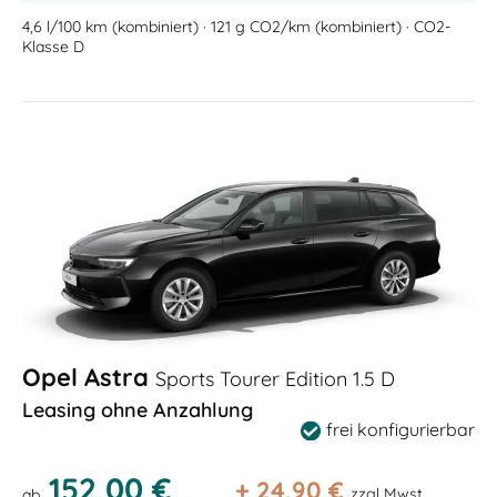
4,6 l/100 km (kombiniert) · 121 g CO2/km (kombiniert) · CO2-
Klasse D
Opel Astra
Sports Tourer Edition 1.5 D
Leasing ohne Anzahlung
frei konfigurierbar
152,00 €
+
24,90
€
zzgl Mwst
ab