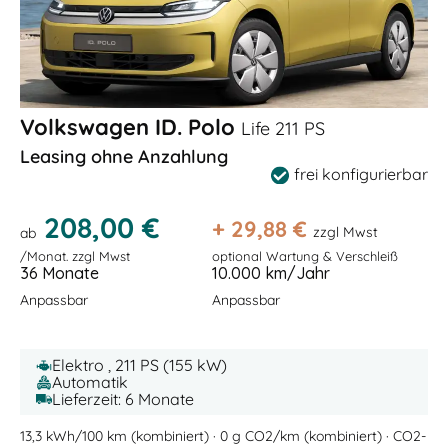
Volkswagen ID. Polo
Life 211 PS
Leasing ohne Anzahlung
frei konfigurierbar
208,00 €
+
29,88
€
zzgl Mwst
ab
/Monat. zzgl Mwst
optional Wartung & Verschleiß
36 Monate
10.000 km/Jahr
Anpassbar
Anpassbar
Elektro , 211 PS (155 kW)
Automatik
Lieferzeit: 6 Monate
13,3 kWh/100 km (kombiniert) · 0 g CO2/km (kombiniert) · CO2-