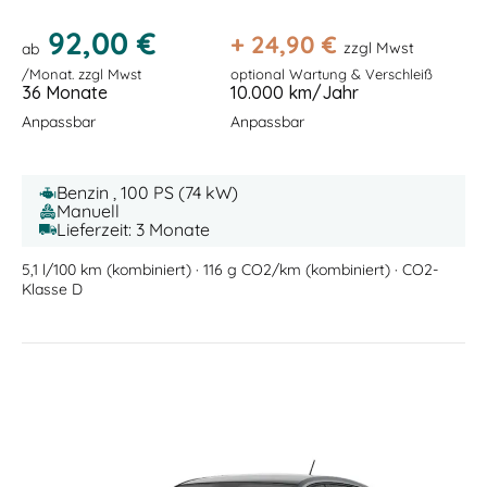
92,00 €
+
24,90
€
zzgl Mwst
ab
/Monat. zzgl Mwst
optional Wartung & Verschleiß
36 Monate
10.000 km/Jahr
Anpassbar
Anpassbar
Benzin , 100 PS (74 kW)
Manuell
Lieferzeit: 3 Monate
5,1 l/100 km (kombiniert) · 116 g CO2/km (kombiniert) · CO2-
Klasse D