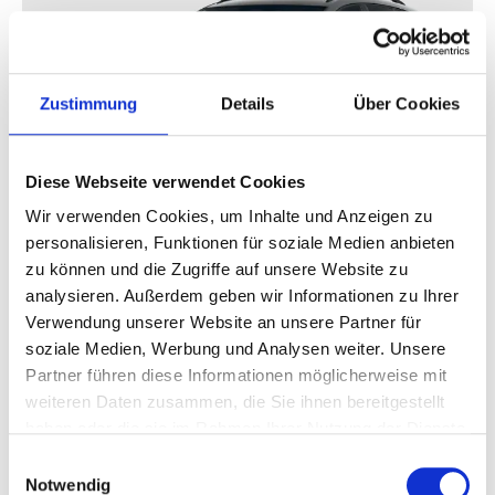
Zustimmung
Details
Über Cookies
Diese Webseite verwendet Cookies
Volkswagen Golf
Variant Life 2.0 TDI DSG
Wir verwenden Cookies, um Inhalte und Anzeigen zu
personalisieren, Funktionen für soziale Medien anbieten
Leasing ohne Anzahlung
frei konfigurierbar
zu können und die Zugriffe auf unsere Website zu
analysieren. Außerdem geben wir Informationen zu Ihrer
195,00 €
+
27,39
€
Verwendung unserer Website an unsere Partner für
zzgl Mwst
ab
soziale Medien, Werbung und Analysen weiter. Unsere
/Monat. zzgl Mwst
optional Wartung & Verschleiß
36 Monate
10.000 km/Jahr
Partner führen diese Informationen möglicherweise mit
weiteren Daten zusammen, die Sie ihnen bereitgestellt
Anpassbar
Anpassbar
haben oder die sie im Rahmen Ihrer Nutzung der Dienste
gesammelt haben.
Einwilligungsauswahl
Diesel , 150 PS (110 kW)
Notwendig