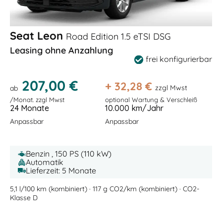
Seat Leon
Road Edition 1.5 eTSI DSG
Leasing ohne Anzahlung
frei konfigurierbar
207,00 €
+
32,28
€
zzgl Mwst
ab
/Monat. zzgl Mwst
optional Wartung & Verschleiß
24 Monate
10.000 km/Jahr
Anpassbar
Anpassbar
Benzin , 150 PS (110 kW)
Automatik
Lieferzeit: 5 Monate
5,1 l/100 km (kombiniert) · 117 g CO2/km (kombiniert) · CO2-
Klasse D