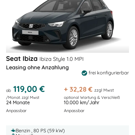
Seat Ibiza
Ibiza Style 1.0 MPI
Leasing ohne Anzahlung
frei konfigurierbar
119,00 €
+
32,28
€
zzgl Mwst
ab
/Monat. zzgl Mwst
optional Wartung & Verschleiß
24 Monate
10.000 km/Jahr
Anpassbar
Anpassbar
Benzin , 80 PS (59 kW)