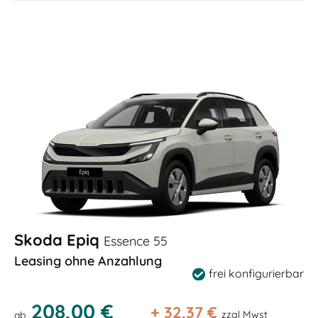
Skoda Epiq
Essence 55
Leasing ohne Anzahlung
frei konfigurierbar
208,00 €
+
32,37
€
zzgl Mwst
ab