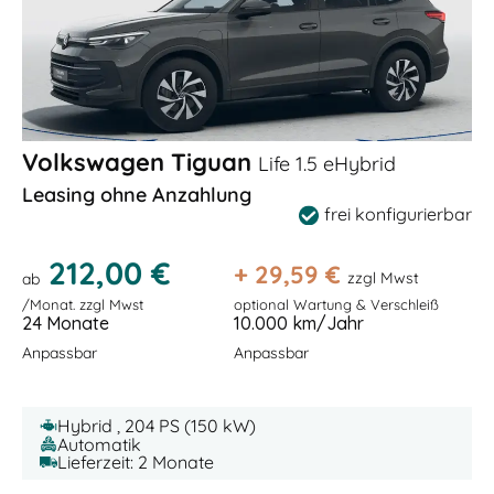
Volkswagen Tiguan
Life 1.5 eHybrid
Leasing ohne Anzahlung
frei konfigurierbar
212,00 €
+
29,59
€
zzgl Mwst
ab
/Monat. zzgl Mwst
optional Wartung & Verschleiß
24 Monate
10.000 km/Jahr
Anpassbar
Anpassbar
Hybrid , 204 PS (150 kW)
Automatik
Lieferzeit: 2 Monate