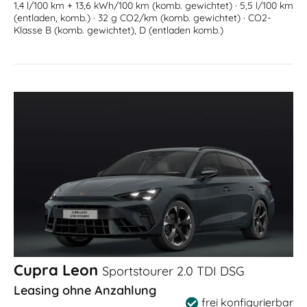
1,4 l/100 km + 13,6 kWh/100 km (komb. gewichtet) · 5,5 l/100 km
(entladen, komb.) · 32 g CO2/km (komb. gewichtet) · CO2-
Klasse B (komb. gewichtet), D (entladen komb.)
Cupra Leon
Sportstourer 2.0 TDI DSG
Leasing ohne Anzahlung
frei konfigurierbar