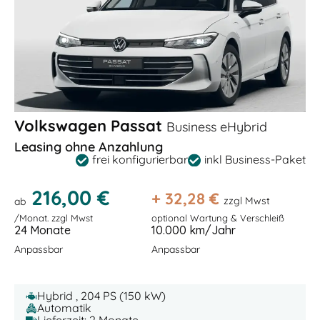
Volkswagen Passat
Business eHybrid
Leasing ohne Anzahlung
frei konfigurierbar
inkl Business-Paket
216,00 €
+
32,28
€
zzgl Mwst
ab
/Monat. zzgl Mwst
optional Wartung & Verschleiß
24 Monate
10.000 km/Jahr
Anpassbar
Anpassbar
Hybrid , 204 PS (150 kW)
Automatik
Lieferzeit: 2 Monate