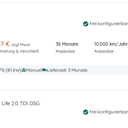
frei konfigurierbar
37
€
36 Monate
10.000 km/Jahr
zzgl Mwst
 Wartung & Verschleiß
Anpassbar
Anpassbar
 PS (81 kW)
Manuell
Lieferzeit: 3 Monate
 Life 2.0 TDI DSG
frei konfigurierbar