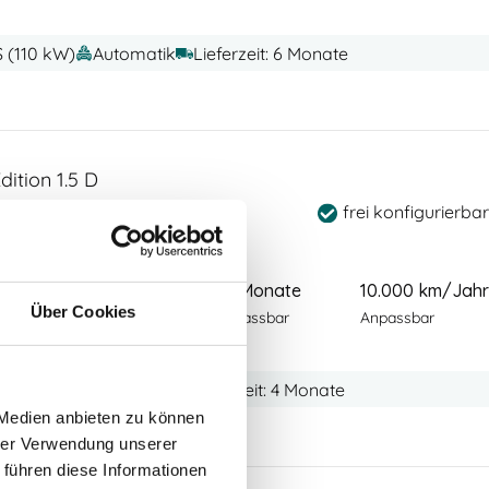
S (110 kW)
Automatik
Lieferzeit: 6 Monate
dition 1.5 D
frei konfigurierbar
90
€
36 Monate
10.000 km/Jahr
zzgl Mwst
Über Cookies
 Wartung & Verschleiß
Anpassbar
Anpassbar
PS (96 kW)
Automatik
Lieferzeit: 4 Monate
 Medien anbieten zu können
hrer Verwendung unserer
 führen diese Informationen