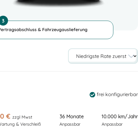
3
Vertragsabschluss & Fahrzeugauslieferung
frei konfigurierbar
90
€
36 Monate
10.000 km/Jahr
zzgl Mwst
Wartung & Verschleiß
Anpassbar
Anpassbar