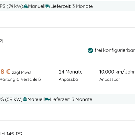
 PS (74 kW)
Manuell
Lieferzeit: 3 Monate
PI
frei konfigurierbar
28
€
24 Monate
10.000 km/Jahr
zzgl Mwst
Wartung & Verschleiß
Anpassbar
Anpassbar
 PS (59 kW)
Manuell
Lieferzeit: 3 Monate
id 145 PS