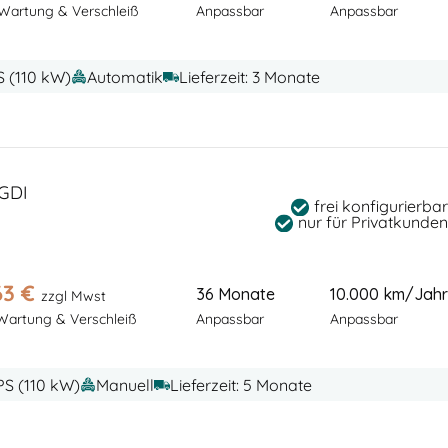
 Wartung & Verschleiß
Anpassbar
Anpassbar
S (110 kW)
Automatik
Lieferzeit: 3 Monate
-GDI
frei konfigurierbar
nur für Privatkunden
63
€
36 Monate
10.000 km/Jahr
zzgl Mwst
 Wartung & Verschleiß
Anpassbar
Anpassbar
 PS (110 kW)
Manuell
Lieferzeit: 5 Monate