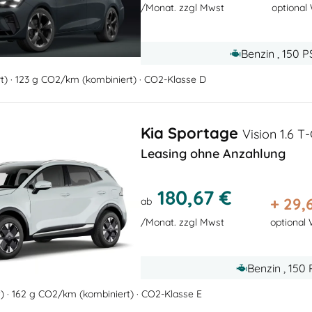
/Monat. zzgl Mwst
optional
Benzin , 150 P
rt) · 123 g CO2/km (kombiniert) · CO2-Klasse D
Kia Sportage
Vision 1.6 T
Leasing ohne Anzahlung
180,67 €
+
29,
ab
/Monat. zzgl Mwst
optional
Benzin , 150
rt) · 162 g CO2/km (kombiniert) · CO2-Klasse E