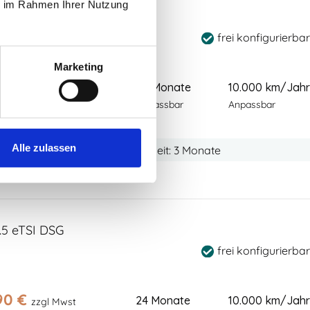
ie im Rahmen Ihrer Nutzung
.0 TDI DSG
frei konfigurierbar
Marketing
90
€
24 Monate
10.000 km/Jahr
zzgl Mwst
 Wartung & Verschleiß
Anpassbar
Anpassbar
Alle zulassen
S (110 kW)
Automatik
Lieferzeit: 3 Monate
1.5 eTSI DSG
frei konfigurierbar
90
€
24 Monate
10.000 km/Jahr
zzgl Mwst