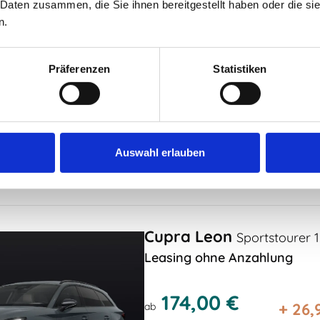
 Daten zusammen, die Sie ihnen bereitgestellt haben oder die s
Seat Ateca
Road Edition 2
n.
Leasing ohne Anzahlung
Präferenzen
Statistiken
155,00 €
+
26,
ab
/Monat. zzgl Mwst
optional
Auswahl erlauben
Diesel , 150 P
rt) · 136 g CO2/km (kombiniert) · CO2-Klasse E
Cupra Leon
Sportstourer 
Leasing ohne Anzahlung
174,00 €
+
26,
ab