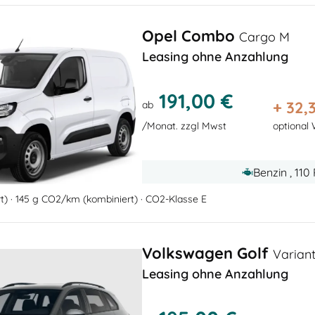
Opel Combo
Cargo M
Leasing ohne Anzahlung
191,00 €
+
32,
ab
/Monat. zzgl Mwst
optional
Benzin , 110
rt) · 145 g CO2/km (kombiniert) · CO2-Klasse E
Volkswagen Golf
Variant
Leasing ohne Anzahlung