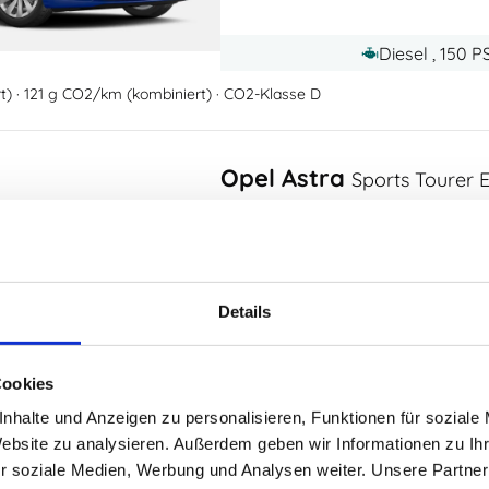
Diesel , 150 P
rt) · 121 g CO2/km (kombiniert) · CO2-Klasse D
Opel Astra
Sports Tourer E
Leasing ohne Anzahlung
152,00 €
+
24,
ab
Details
/Monat. zzgl Mwst
optional
Cookies
Diesel , 130 
nhalte und Anzeigen zu personalisieren, Funktionen für soziale
rt) · 129 g CO2/km (kombiniert) · CO2-Klasse D
Website zu analysieren. Außerdem geben wir Informationen zu I
r soziale Medien, Werbung und Analysen weiter. Unsere Partner