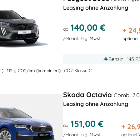
Leasing ohne Anzahlung
140,00 €
+
24,
ab
/Monat. zzgl Mwst
optional
Benzin , 145 P
rt) · 112 g CO2/km (kombiniert) · CO2-Klasse C
Skoda Octavia
Combi 2.0
Leasing ohne Anzahlung
151,00 €
+
26,
ab
/Monat. zzgl Mwst
optional