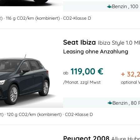
Benzin , 100
rt) · 116 g CO2/km (kombiniert) · CO2-Klasse D
Seat Ibiza
Ibiza Style 1.0 M
Leasing ohne Anzahlung
119,00 €
+
32,
ab
/Monat. zzgl Mwst
optional 
Benzin , 80
rt) · 120 g CO2/km (kombiniert) · CO2-Klasse D
Peugeot 2008
Allure Hybr