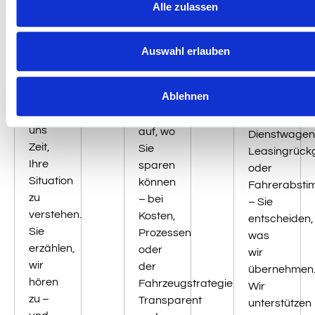
Erstgespräch
Alle zulassen
Analyse
Start
–
Ihres
– wir
ganz
Fuhrparks
überne
Auswahl erlauben
unkompliziert
den
Wir
Rest
Ablehnen
Wir
zeigen
nehmen
Ihnen
Ob
uns
auf, wo
Dienstwagenb
Zeit,
Sie
Leasingrück
Ihre
sparen
oder
Situation
können
Fahrerabst
zu
– bei
– Sie
verstehen.
Kosten,
entscheiden,
Sie
Prozessen
was
erzählen,
oder
wir
wir
der
übernehmen
hören
Fahrzeugstrategie.
Wir
zu –
Transparent
unterstützen