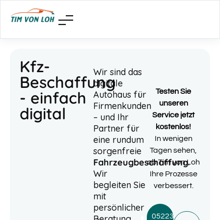
Kfz-
Wir sind das
Beschaffung
digitale
Testen Sie
- einfach
Autohaus für
unseren
Firmenkunden
digital
Service jetzt
– und Ihr
Partner für
kostenlos!
eine rundum
In wenigen
sorgenfreie
Tagen sehen,
Fahrzeugbeschaffung
.
ob Tim von Loh
Wir
Ihre Prozesse
begleiten Sie
verbessert.
mit
persönlicher
05223-
Beratung