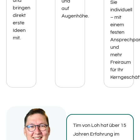
und
und
Sie
bringen
auf
individuell
direkt
Augenhöhe.
– mit
erste
einem
Ideen
festen
mit.
Ansprechpar
und
mehr
Freiraum
für Ihr
Kerngeschäft
Tim von Loh hat über 15
Jahren Erfahrung im