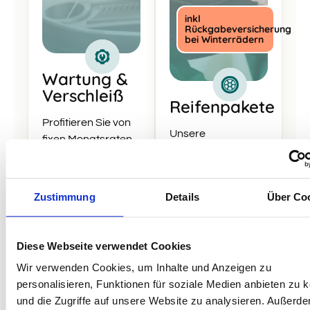
inkl
Rückgabeversicherung
bei Winterrädern
Wartung &
Verschleiß
Reifenpakete
Profitieren Sie von
Unsere
fixen Monatsraten
verschiedenen
für Wartungen und
Reifenpakete
Verschleißteile: Mit
bieten Ihnen
unserem Paket
Zustimmung
Details
Über Co
unschlagbare
Wartung und
Vorteile: zum
Verschleiß sind wir
Beispiel
deutlich günstiger
Diese Webseite verwendet Cookies
Winterräder, bei
als vergleichbare
denen Minderwerte
Wir verwenden Cookies, um Inhalte und Anzeigen zu
Pakete beim
bei der
personalisieren, Funktionen für soziale Medien anbieten zu 
Hersteller.
Leasingrückgabe
und die Zugriffe auf unsere Website zu analysieren. Außerd