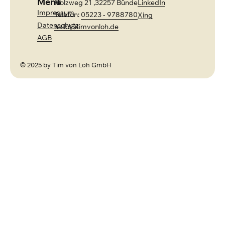
Menü
Holzweg 21 ,32257 Bünde
LinkedIn
Impressum
Telefon:
05223 - 9788780
Xing
Datenschutz
hallo@timvonloh.de
AGB
© 2025 by Tim von Loh GmbH