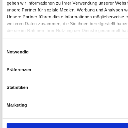
nicht berechnet
geben wir Informationen zu Ihrer Verwendung unserer Websi
Zu unseren
werden.
unsere Partner für soziale Medien, Werbung und Analysen we
Wartungspaketen
Unsere Partner führen diese Informationen möglicherweise m
weiteren Daten zusammen, die Sie ihnen bereitgestellt habe
Zu unseren
die sie im Rahmen Ihrer Nutzung der Dienste gesammelt ha
Reifenpaketen
Einwilligungsauswahl
Notwendig
So einfach starten Sie mit
Präferenzen
uns durch
Statistiken
Marketing
01
02
03
Kostenfreies
Individuelle
Direkter